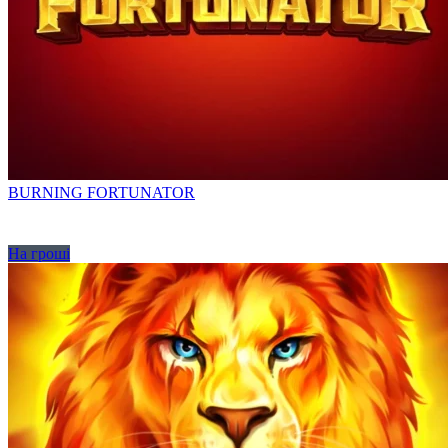
BURNING FORTUNATOR
На грошi