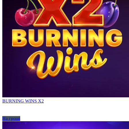
BURNING WINS X2
На грошi