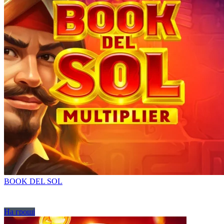
BOOK DEL SOL
На грошi