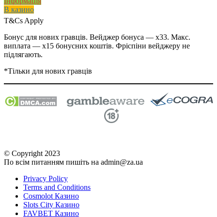
Інформація
В казино
T&Cs Apply
Бонус для нових гравців. Вейджер бонуса — х33. Макс.
виплата — х15 бонусних коштів. Фріспіни вейджеру не
підлягають.
*Тільки для нових гравців
© Copyright 2023
По всім питанням пишіть на
admin@za.ua
Privacy Policy
Terms and Conditions
Cosmolot Казино
Slots City Казино
FAVBET Казино