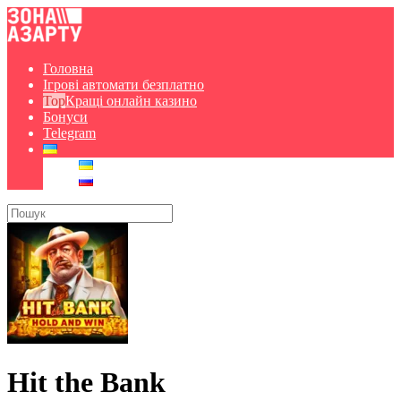
Головна
Ігрові автомати безплатно
Кращі онлайн казино
Бонуси
Telegram
Hit the Bank