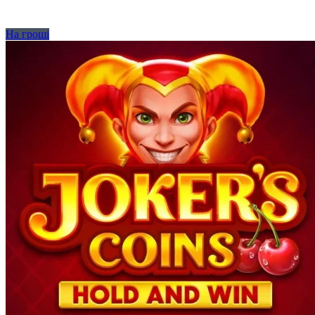
На грошi