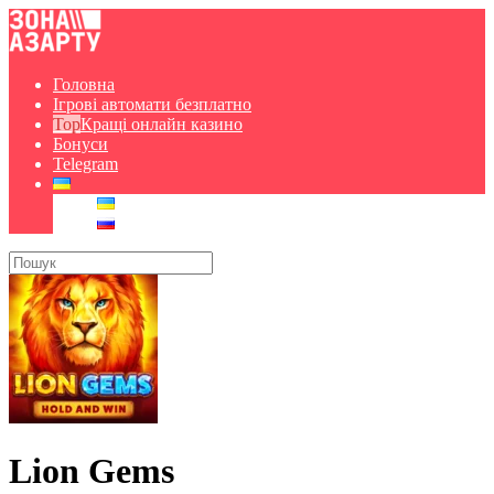
Головна
Ігрові автомати безплатно
Кращі онлайн казино
Бонуси
Telegram
Lion Gems