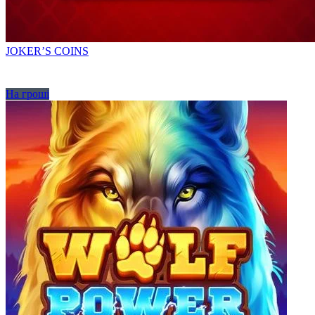
JOKER’S COINS
На грошi