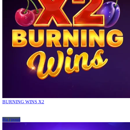
BURNING WINS X2
На грошi