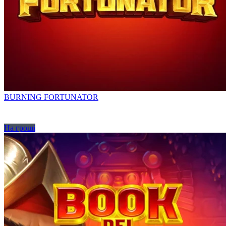
BURNING FORTUNATOR
На грошi