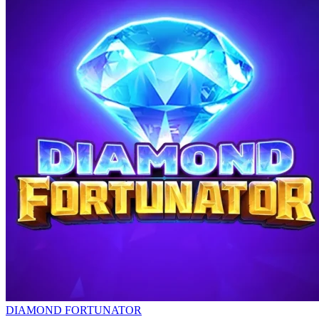
DIAMOND FORTUNATOR