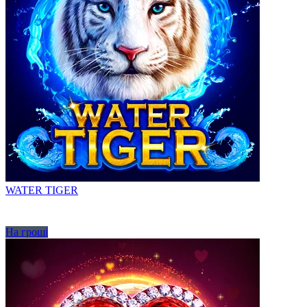
WATER TIGER
На грошi