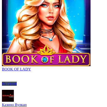
BOOK OF LADY
На грошi
Казино Вулкан