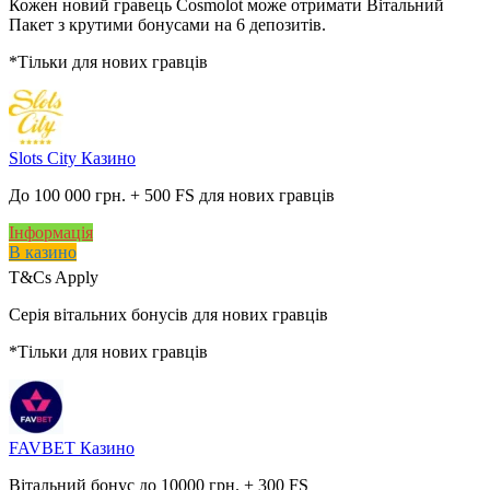
Кожен новий гравець Cosmolot може отримати Вітальний
Пакет з крутими бонусами на 6 депозитів.
*Тільки для нових гравців
Slots City Казино
До 100 000 грн. + 500 FS для нових гравців
Інформація
В казино
T&Cs Apply
Серія вітальних бонусів для нових гравців
*Тільки для нових гравців
FAVBET Казино
Вітальний бонус до 10000 грн. + 300 FS