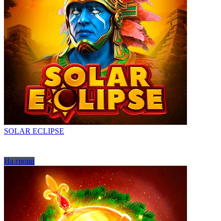
SOLAR ECLIPSE
На грошi