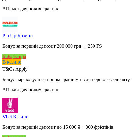
*Тільки для нових гравців
Pin Up Казино
Бонус за перший депозит 200 000 грн. + 250 FS
Інформація
В казино
T&Cs Apply
Бонус нараховується новим гравцям після першого депозиту
*Тільки для нових гравців
Vbet Казино
Бонус за перший депозит до 15 000 ₴ + 300 фріспінів