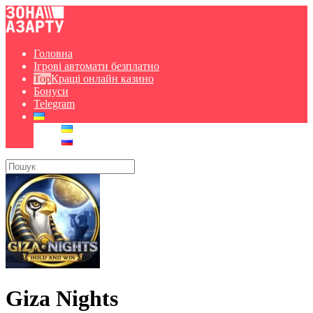
Головна
Ігрові автомати безплатно
Кращі онлайн казино
Бонуси
Telegram
Giza Nights