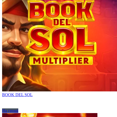
BOOK DEL SOL
На грошi