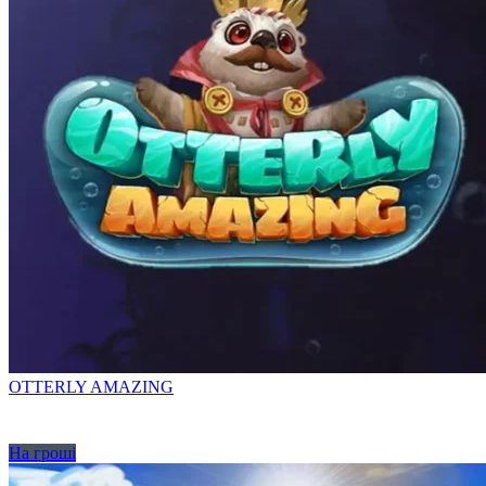
OTTERLY AMAZING
На грошi