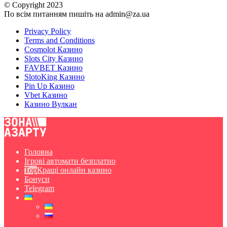
© Copyright 2023
По всім питанням пишіть на
admin@za.ua
Privacy Policy
Terms and Conditions
Cosmolot Казино
Slots City Казино
FAVBET Казино
SlotoKing Казино
Pin Up Казино
Vbet Казино
Казино Вулкан
Головна
Ігрові автомати безплатно
Кращі онлайн казино
Бонуси
Telegram