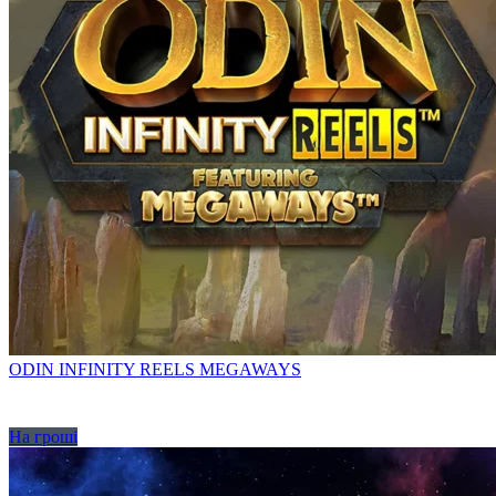
ODIN INFINITY REELS MEGAWAYS
На грошi