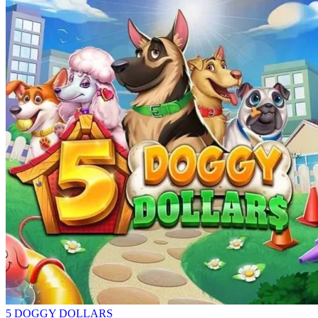
5 DOGGY DOLLARS