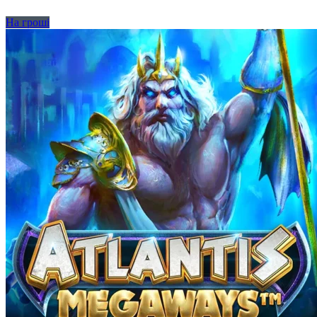
На грошi