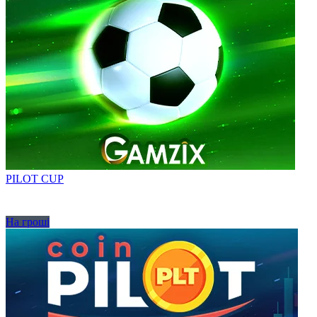
PILOT CUP
На грошi