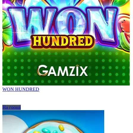
WON HUNDRED
На грошi