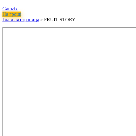
Gamzix
На грошi
Главная страница
»
FRUIT STORY