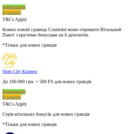
Інформація
В казино
T&Cs Apply
Кожен новий гравець Cosmolot може отримати Вітальний
Пакет з крутими бонусами на 6 депозитів.
*Тільки для нових гравців
Slots City Казино
До 100 000 грн. + 500 FS для нових гравців
Інформація
В казино
T&Cs Apply
Серія вітальних бонусів для нових гравців
*Тільки для нових гравців