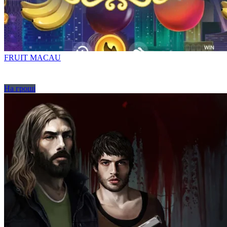
FRUIT MACAU
На грошi