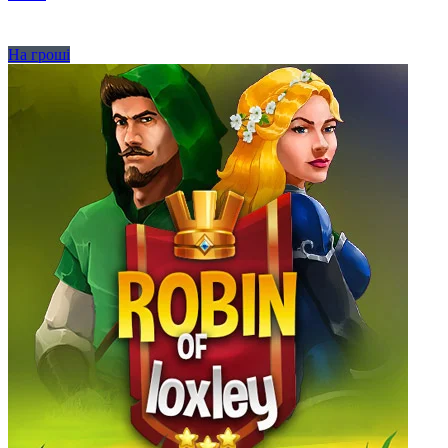
На грошi