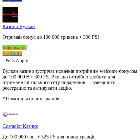
Казино Вулкан
Отримай бонус до 100 000 гривень + 300 FS!
Інформація
В казино
T&Cs Apply
Вулкан казино зустрічає новачків потрійним welcome-бонусом
до 100 000 ₴ + 300 FS. Все, що потрібно зробити для
отримання вітального сету подарунків — завершити
реєстрацію та активувати акцію.
*Тільки для нових гравців
Cosmolot Казино
До 100 000 грн. + 525 FS для нових гравців