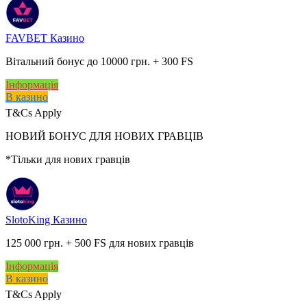
FAVBET Казино
Вітальний бонус до 10000 грн. + 300 FS
Інформація
В казино
T&Cs Apply
НОВИЙ БОНУС ДЛЯ НОВИХ ГРАВЦІВ
*Тільки для нових гравців
SlotoKing Казино
125 000 грн. + 500 FS для нових гравців
Інформація
В казино
T&Cs Apply