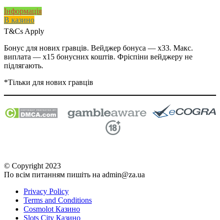
Інформація
В казино
T&Cs Apply
Бонус для нових гравців. Вейджер бонуса — х33. Макс.
виплата — х15 бонусних коштів. Фріспіни вейджеру не
підлягають.
*Тільки для нових гравців
© Copyright 2023
По всім питанням пишіть на
admin@za.ua
Privacy Policy
Terms and Conditions
Cosmolot Казино
Slots City Казино