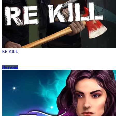
RE KILL
На грошi