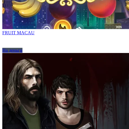
FRUIT MACAU
На деньги