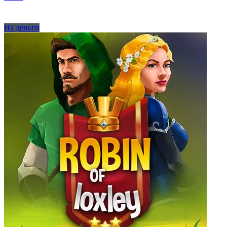
На деньги