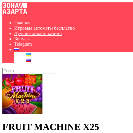
Главная
Игровые автоматы бесплатно
Лучшие онлайн казино
Бонусы
Telegram
FRUIT MACHINE X25