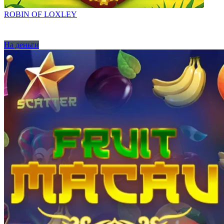
ROBIN OF LOXLEY
На деньги