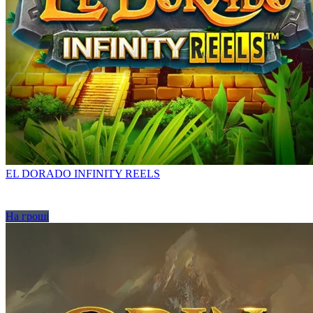
EL DORADO INFINITY REELS
На грошi