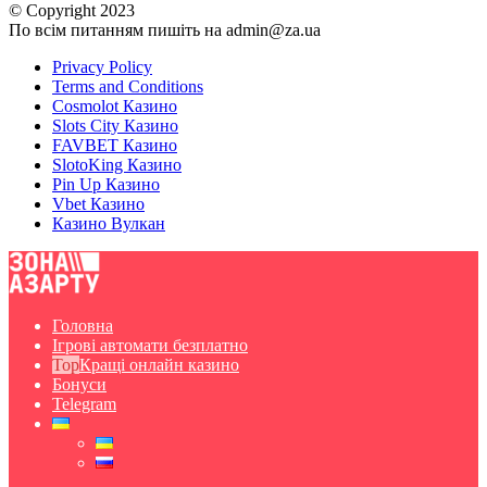
© Copyright 2023
По всім питанням пишіть на
admin@za.ua
Privacy Policy
Terms and Conditions
Cosmolot Казино
Slots City Казино
FAVBET Казино
SlotoKing Казино
Pin Up Казино
Vbet Казино
Казино Вулкан
Головна
Ігрові автомати безплатно
Кращі онлайн казино
Бонуси
Telegram