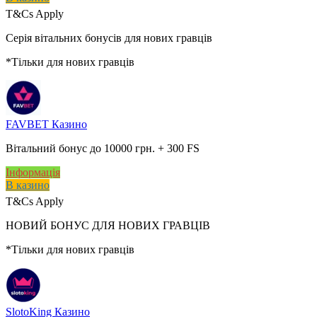
T&Cs Apply
Серія вітальних бонусів для нових гравців
*Тільки для нових гравців
FAVBET Казино
Вітальний бонус до 10000 грн. + 300 FS
Інформація
В казино
T&Cs Apply
НОВИЙ БОНУС ДЛЯ НОВИХ ГРАВЦІВ
*Тільки для нових гравців
SlotoKing Казино