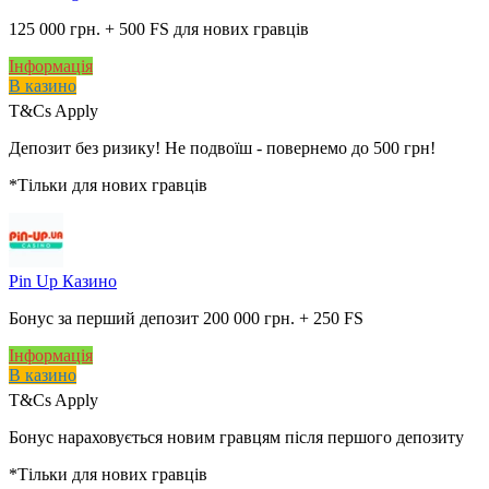
125 000 грн. + 500 FS для нових гравців
Інформація
В казино
T&Cs Apply
Депозит без ризику! Не подвоїш - повернемо до 500 грн!
*Тільки для нових гравців
Pin Up Казино
Бонус за перший депозит 200 000 грн. + 250 FS
Інформація
В казино
T&Cs Apply
Бонус нараховується новим гравцям після першого депозиту
*Тільки для нових гравців