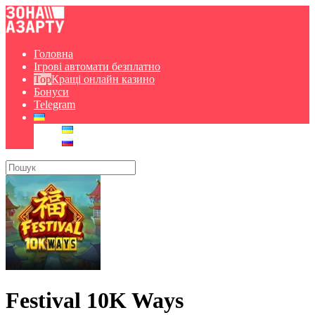
Головна
Ігрові автомати безплатно
Кращі онлайн казино
Бонуси
Telegram
Festival 10K Ways