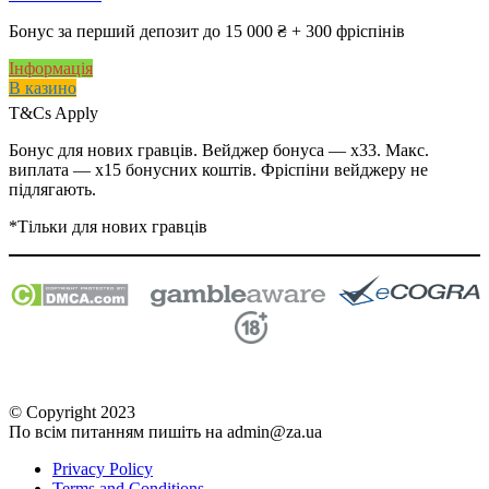
Бонус за перший депозит до 15 000 ₴ + 300 фріспінів
Інформація
В казино
T&Cs Apply
Бонус для нових гравців. Вейджер бонуса — х33. Макс.
виплата — х15 бонусних коштів. Фріспіни вейджеру не
підлягають.
*Тільки для нових гравців
© Copyright 2023
По всім питанням пишіть на
admin@za.ua
Privacy Policy
Terms and Conditions