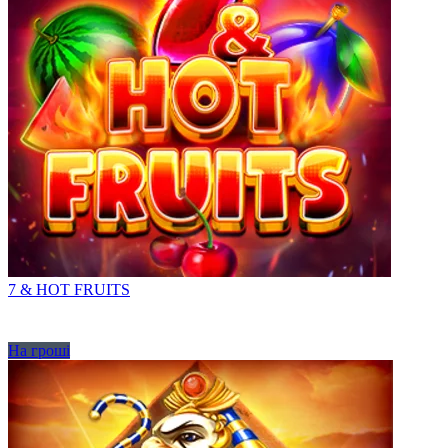
7 & HOT FRUITS
На грошi