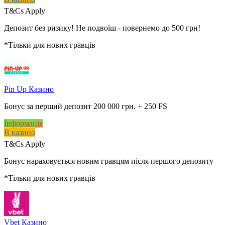
T&Cs Apply
Депозит без ризику! Не подвоїш - повернемо до 500 грн!
*Тільки для нових гравців
Pin Up Казино
Бонус за перший депозит 200 000 грн. + 250 FS
Інформація
В казино
T&Cs Apply
Бонус нараховується новим гравцям після першого депозиту
*Тільки для нових гравців
Vbet Казино