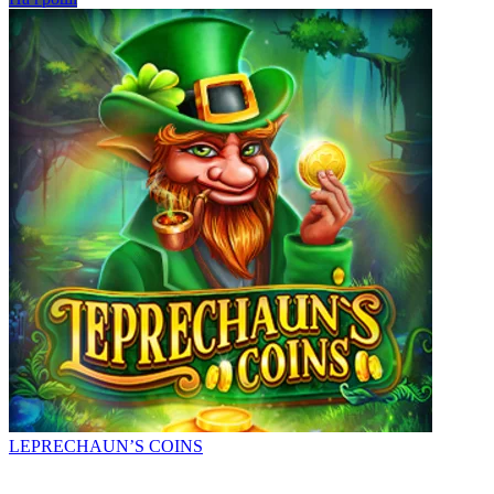
LEPRECHAUN’S COINS