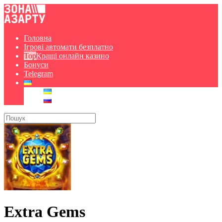
Головна
Ігрові автомати безплатно
Кращі онлайн казино
Бонуси
Telegram
Extra Gems