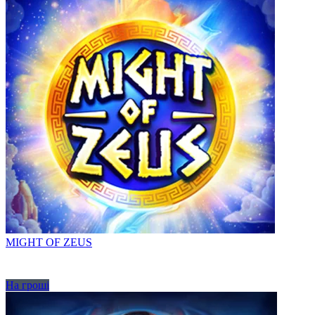
MIGHT OF ZEUS
На грошi