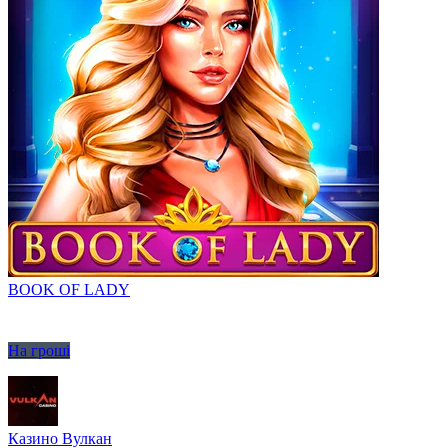
BOOK OF LADY
На грошi
Казино Вулкан