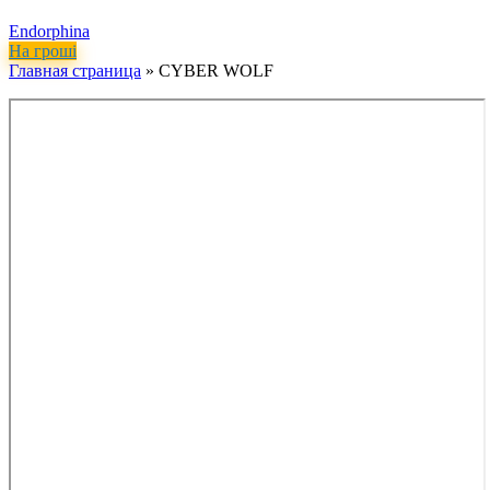
Endorphina
На грошi
Главная страница
»
CYBER WOLF