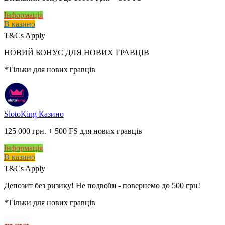
Інформація
В казино
T&Cs Apply
НОВИЙ БОНУС ДЛЯ НОВИХ ГРАВЦІВ
*Тільки для нових гравців
SlotoKing Казино
125 000 грн. + 500 FS для нових гравців
Інформація
В казино
T&Cs Apply
Депозит без ризику! Не подвоїш - повернемо до 500 грн!
*Тільки для нових гравців