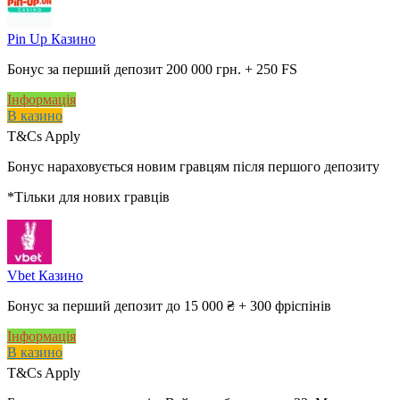
Pin Up Казино
Бонус за перший депозит 200 000 грн. + 250 FS
Інформація
В казино
T&Cs Apply
Бонус нараховується новим гравцям після першого депозиту
*Тільки для нових гравців
Vbet Казино
Бонус за перший депозит до 15 000 ₴ + 300 фріспінів
Інформація
В казино
T&Cs Apply