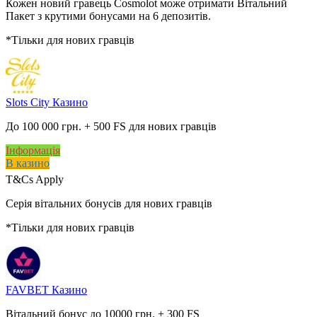
Кожен новий гравець Cosmolot може отримати Вітальний
Пакет з крутими бонусами на 6 депозитів.
*Тільки для нових гравців
Slots City Казино
До 100 000 грн. + 500 FS для нових гравців
Інформація
В казино
T&Cs Apply
Серія вітальних бонусів для нових гравців
*Тільки для нових гравців
FAVBET Казино
Вітальний бонус до 10000 грн. + 300 FS