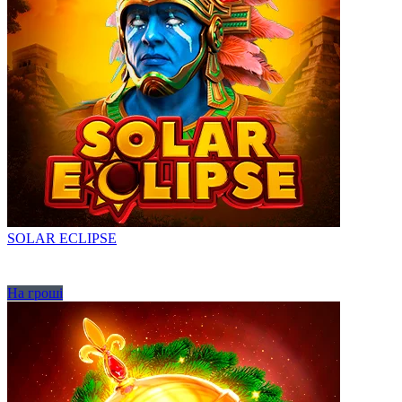
SOLAR ECLIPSE
На грошi