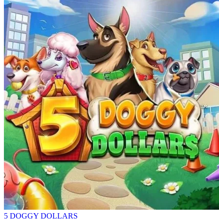
5 DOGGY DOLLARS