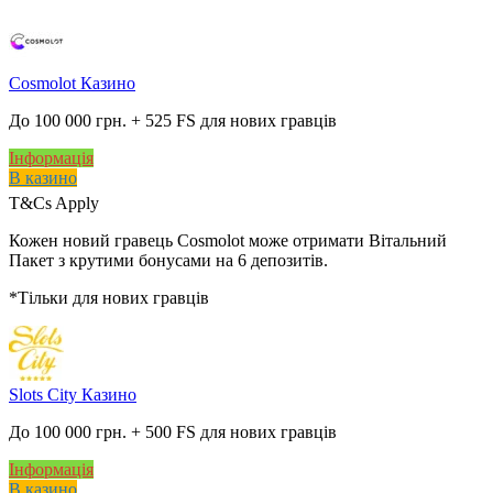
Cosmolot Казино
До 100 000 грн. + 525 FS для нових гравців
Інформація
В казино
T&Cs Apply
Кожен новий гравець Cosmolot може отримати Вітальний
Пакет з крутими бонусами на 6 депозитів.
*Тільки для нових гравців
Slots City Казино
До 100 000 грн. + 500 FS для нових гравців
Інформація
В казино