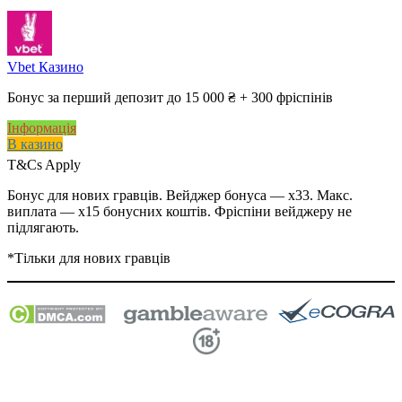
Vbet Казино
Бонус за перший депозит до 15 000 ₴ + 300 фріспінів
Інформація
В казино
T&Cs Apply
Бонус для нових гравців. Вейджер бонуса — х33. Макс.
виплата — х15 бонусних коштів. Фріспіни вейджеру не
підлягають.
*Тільки для нових гравців