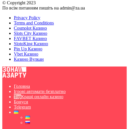
© Copyright 2023
По всім питанням пишіть на
admin@za.ua
Privacy Policy
Terms and Conditions
Cosmolot Казино
Slots City Казино
FAVBET Казино
SlotoKing Казино
Pin Up Казино
Vbet Казино
Казино Вулкан
Головна
Ігрові автомати безплатно
Кращі онлайн казино
Бонуси
Telegram