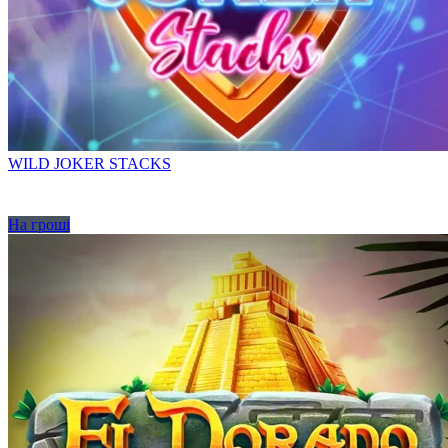
WILD JOKER STACKS
На грошi