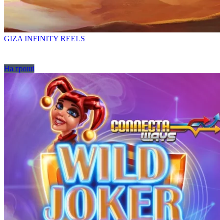
GIZA INFINITY REELS
На грошi