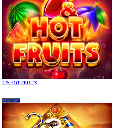
7 & HOT FRUITS
На грошi