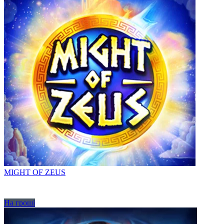
MIGHT OF ZEUS
На грошi