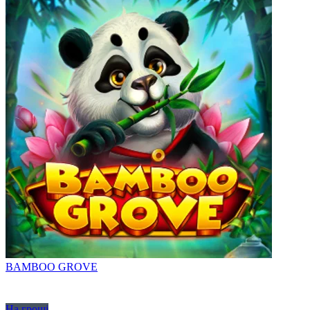
BAMBOO GROVE
На грошi