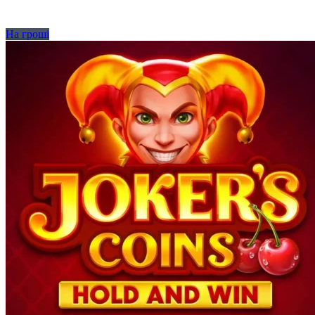
На грошi