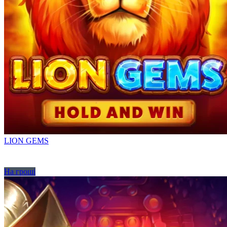
LION GEMS
На грошi