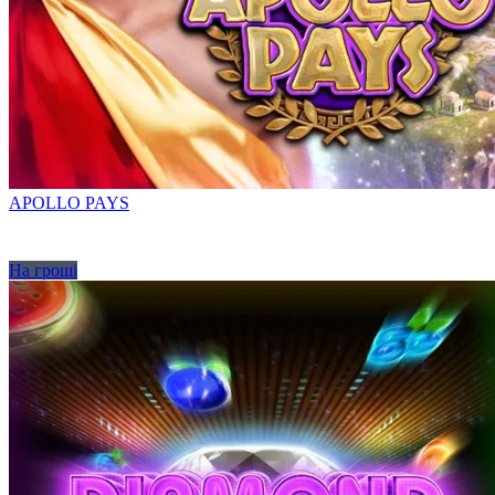
APOLLO PAYS
На грошi