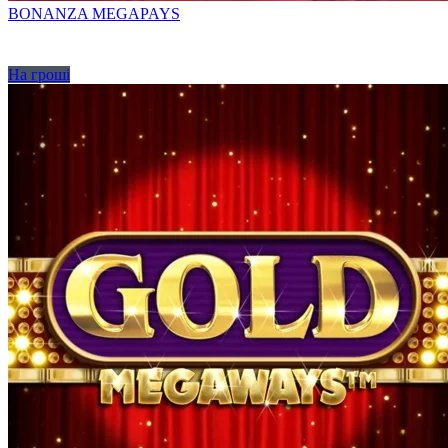
BONANZA MEGAPAYS
На грошi