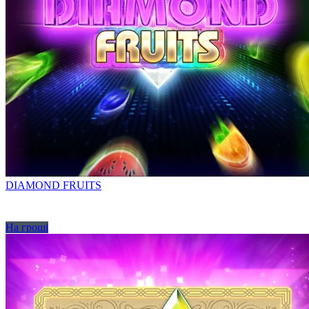
DIAMOND FRUITS
На грошi