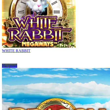
WHITE RABBIT
На грошi