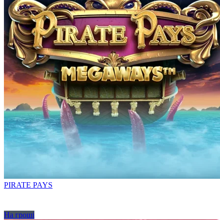
PIRATE PAYS
На грошi