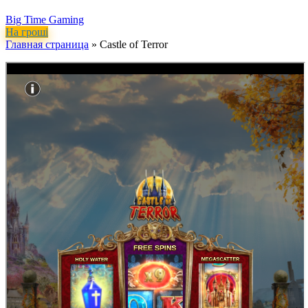
Big Time Gaming
На грошi
Главная страница
»
Castle of Terror