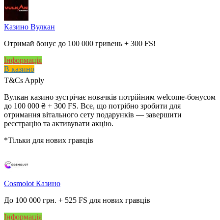
Казино Вулкан
Отримай бонус до 100 000 гривень + 300 FS!
Інформація
В казино
T&Cs Apply
Вулкан казино зустрічає новачків потрійним welcome-бонусом
до 100 000 ₴ + 300 FS. Все, що потрібно зробити для
отримання вітального сету подарунків — завершити
реєстрацію та активувати акцію.
*Тільки для нових гравців
Cosmolot Казино
До 100 000 грн. + 525 FS для нових гравців
Інформація