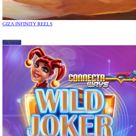
GIZA INFINITY REELS
На грошi