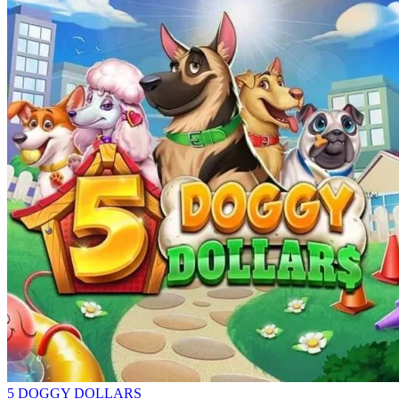
5 DOGGY DOLLARS