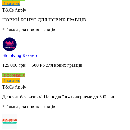
В казино
T&Cs Apply
НОВИЙ БОНУС ДЛЯ НОВИХ ГРАВЦІВ
*Тільки для нових гравців
SlotoKing Казино
125 000 грн. + 500 FS для нових гравців
Інформація
В казино
T&Cs Apply
Депозит без ризику! Не подвоїш - повернемо до 500 грн!
*Тільки для нових гравців