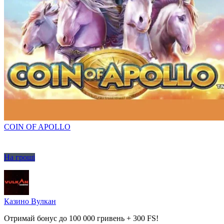
COIN OF APOLLO
На грошi
Казино Вулкан
Отримай бонус до 100 000 гривень + 300 FS!