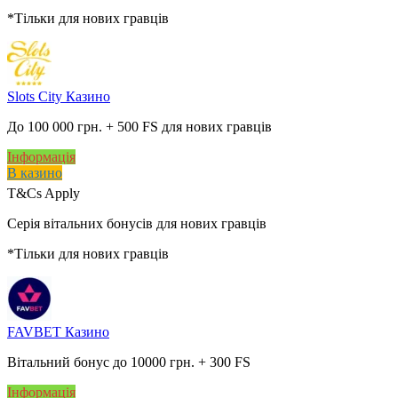
*Тільки для нових гравців
Slots City Казино
До 100 000 грн. + 500 FS для нових гравців
Інформація
В казино
T&Cs Apply
Серія вітальних бонусів для нових гравців
*Тільки для нових гравців
FAVBET Казино
Вітальний бонус до 10000 грн. + 300 FS
Інформація