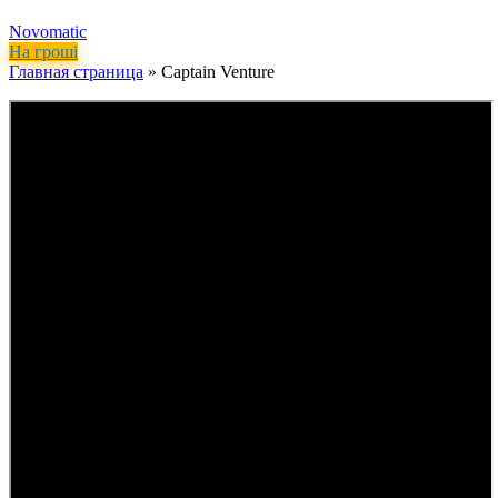
Novomatic
На грошi
Главная страница
»
Captain Venture