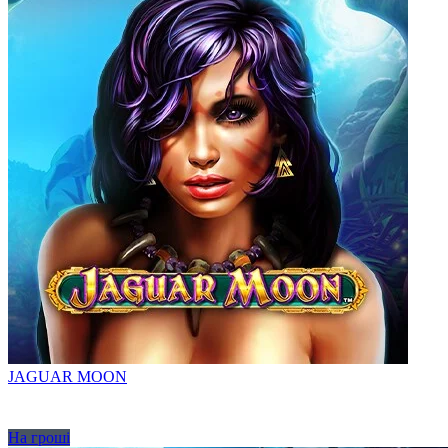
JAGUAR MOON
На грошi