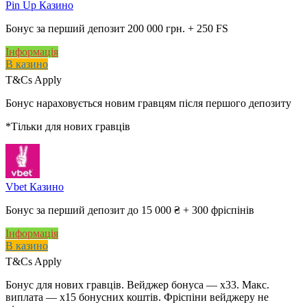
Pin Up Казино
Бонус за перший депозит 200 000 грн. + 250 FS
Інформація
В казино
T&Cs Apply
Бонус нараховується новим гравцям після першого депозиту
*Тільки для нових гравців
Vbet Казино
Бонус за перший депозит до 15 000 ₴ + 300 фріспінів
Інформація
В казино
T&Cs Apply
Бонус для нових гравців. Вейджер бонуса — х33. Макс.
виплата — х15 бонусних коштів. Фріспіни вейджеру не