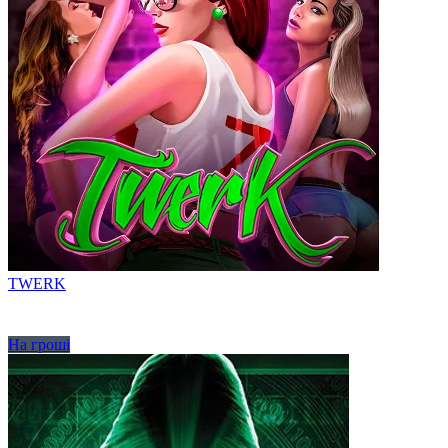
TWERK
На грошi