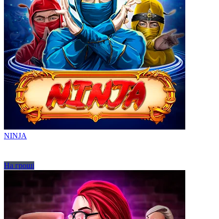
NINJA
На грошi