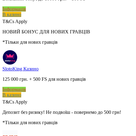
Інформація
В казино
T&Cs Apply
НОВИЙ БОНУС ДЛЯ НОВИХ ГРАВЦІВ
*Тільки для нових гравців
SlotoKing Казино
125 000 грн. + 500 FS для нових гравців
Інформація
В казино
T&Cs Apply
Депозит без ризику! Не подвоїш - повернемо до 500 грн!
*Тільки для нових гравців