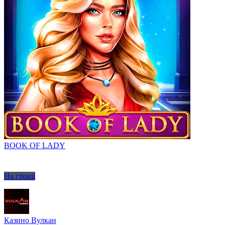
BOOK OF LADY
На грошi
Казино Вулкан