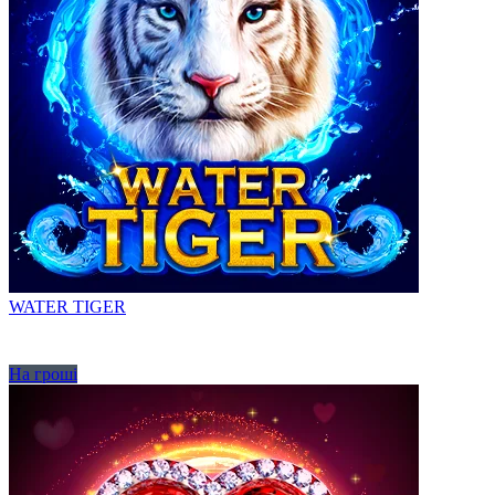
WATER TIGER
На грошi