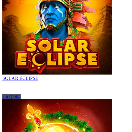
SOLAR ECLIPSE
На грошi