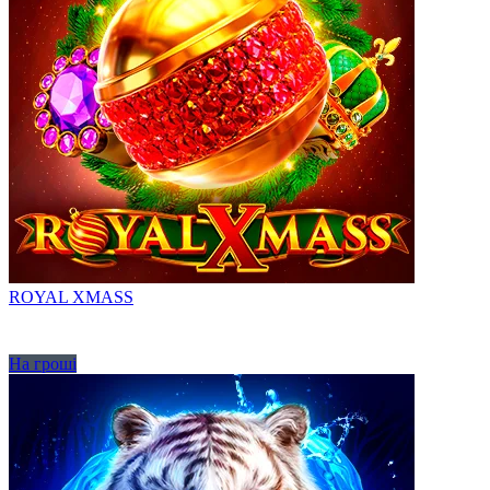
ROYAL XMASS
На грошi