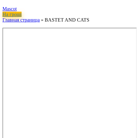
Mascot
На грошi
Главная страница
»
BASTET AND CATS