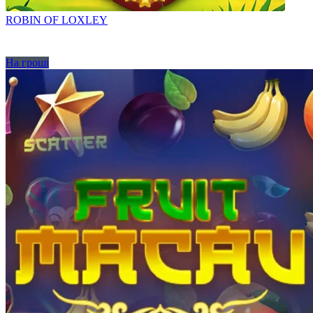
ROBIN OF LOXLEY
На грошi