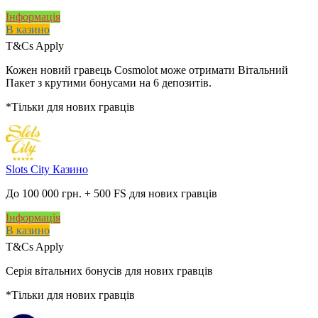
Інформація
В казино
T&Cs Apply
Кожен новий гравець Cosmolot може отримати Вітальний
Пакет з крутими бонусами на 6 депозитів.
*Тільки для нових гравців
Slots City Казино
До 100 000 грн. + 500 FS для нових гравців
Інформація
В казино
T&Cs Apply
Серія вітальних бонусів для нових гравців
*Тільки для нових гравців