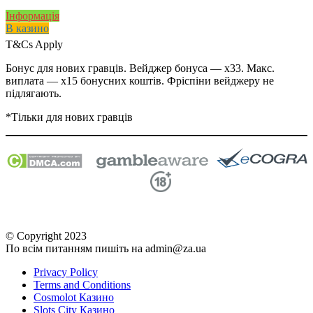
Інформація
В казино
T&Cs Apply
Бонус для нових гравців. Вейджер бонуса — х33. Макс.
виплата — х15 бонусних коштів. Фріспіни вейджеру не
підлягають.
*Тільки для нових гравців
© Copyright 2023
По всім питанням пишіть на
admin@za.ua
Privacy Policy
Terms and Conditions
Cosmolot Казино
Slots City Казино