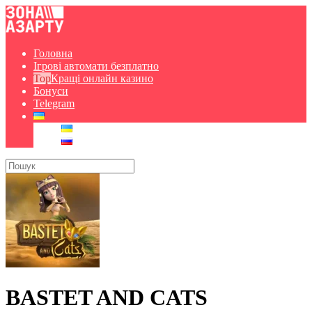
Головна
Ігрові автомати безплатно
Кращі онлайн казино
Бонуси
Telegram
BASTET AND CATS