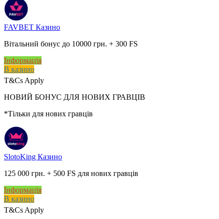
FAVBET Казино
Вітальний бонус до 10000 грн. + 300 FS
Інформація
В казино
T&Cs Apply
НОВИЙ БОНУС ДЛЯ НОВИХ ГРАВЦІВ
*Тільки для нових гравців
SlotoKing Казино
125 000 грн. + 500 FS для нових гравців
Інформація
В казино
T&Cs Apply