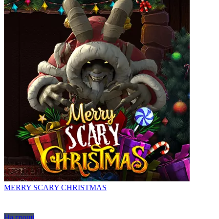
MERRY SCARY CHRISTMAS
На грошi