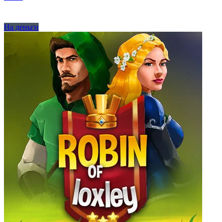
На деньги