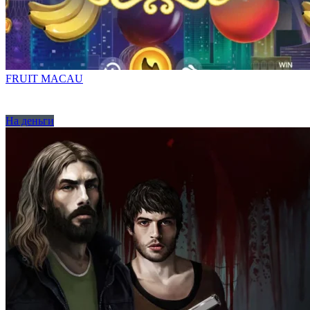
FRUIT MACAU
На деньги