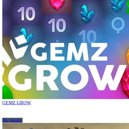
GEMZ GROW
На деньги