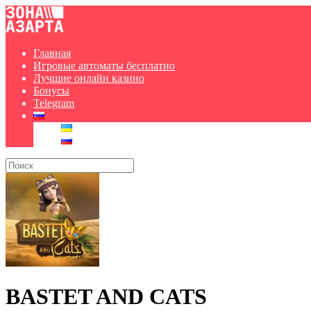
Главная
Игровые автоматы бесплатно
Лучшие онлайн казино
Бонусы
Telegram
BASTET AND CATS