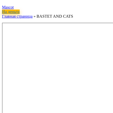
Mascot
На деньги
Главная страница
»
BASTET AND CATS