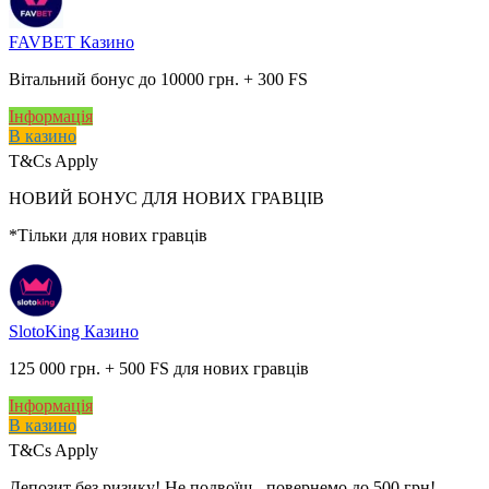
FAVBET Казино
Вітальний бонус до 10000 грн. + 300 FS
Інформація
В казино
T&Cs Apply
НОВИЙ БОНУС ДЛЯ НОВИХ ГРАВЦІВ
*Тільки для нових гравців
SlotoKing Казино
125 000 грн. + 500 FS для нових гравців
Інформація
В казино
T&Cs Apply
Депозит без ризику! Не подвоїш - повернемо до 500 грн!