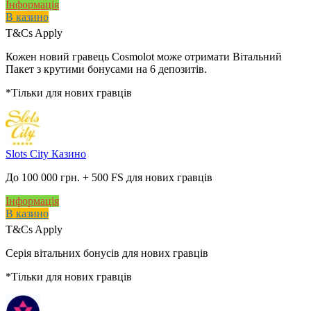
Інформація
В казино
T&Cs Apply
Кожен новий гравець Cosmolot може отримати Вітальний
Пакет з крутими бонусами на 6 депозитів.
*Тільки для нових гравців
Slots City Казино
До 100 000 грн. + 500 FS для нових гравців
Інформація
В казино
T&Cs Apply
Серія вітальних бонусів для нових гравців
*Тільки для нових гравців