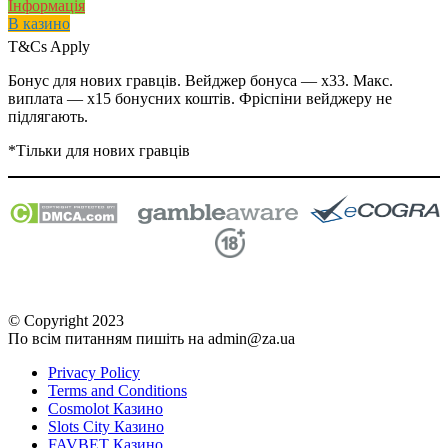
Інформація
В казино
T&Cs Apply
Бонус для нових гравців. Вейджер бонуса — х33. Макс.
виплата — х15 бонусних коштів. Фріспіни вейджеру не
підлягають.
*Тільки для нових гравців
© Copyright 2023
По всім питанням пишіть на
admin@za.ua
Privacy Policy
Terms and Conditions
Cosmolot Казино
Slots City Казино
FAVBET Казино