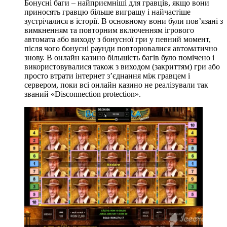
Бонусні баги – найприємніші для гравців, якщо вони
приносять гравцю більше виграшу і найчастіше
зустрічалися в історії. В основному вони були пов’язані з
вимкненням та повторним включенням ігрового
автомата або виходу з бонусної гри у певний момент,
після чого бонусні раунди повторювалися автоматично
знову. В онлайн казино більшість багів було помічено і
використовувалися також з виходом (закриттям) гри або
просто втрати інтернет з’єднання між гравцем і
сервером, поки всі онлайн казино не реалізували так
званий «Disconnection protection».