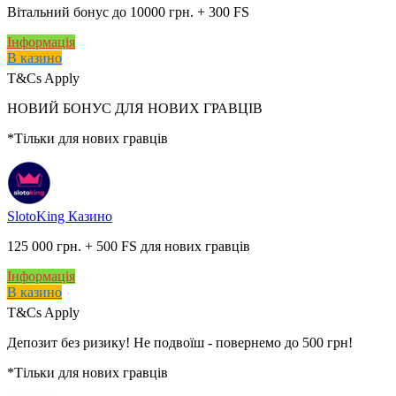
Вітальний бонус до 10000 грн. + 300 FS
Інформація
В казино
T&Cs Apply
НОВИЙ БОНУС ДЛЯ НОВИХ ГРАВЦІВ
*Тільки для нових гравців
SlotoKing Казино
125 000 грн. + 500 FS для нових гравців
Інформація
В казино
T&Cs Apply
Депозит без ризику! Не подвоїш - повернемо до 500 грн!
*Тільки для нових гравців