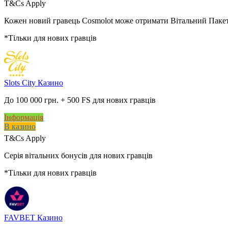
T&Cs Apply
Кожен новий гравець Cosmolot може отримати Вітальний Пакет 
*Тільки для нових гравців
Slots City Казино
До 100 000 грн. + 500 FS для нових гравців
Інформація
В казино
T&Cs Apply
Серія вітальних бонусів для нових гравців
*Тільки для нових гравців
FAVBET Казино