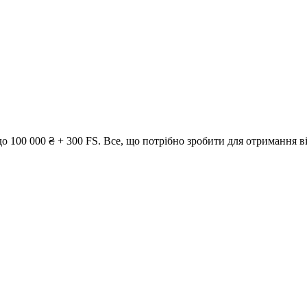
о 100 000 ₴ + 300 FS. Все, що потрібно зробити для отримання в