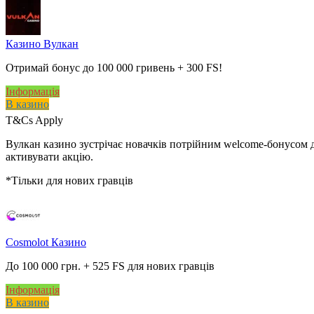
Казино Вулкан
Отримай бонус до 100 000 гривень + 300 FS!
Інформація
В казино
T&Cs Apply
Вулкан казино зустрічає новачків потрійним welcome-бонусом д
активувати акцію.
*Тільки для нових гравців
Cosmolot Казино
До 100 000 грн. + 525 FS для нових гравців
Інформація
В казино