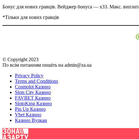
Бонус для нових гравців. Вейджер бонуса — х33. Макс. виплат
*Тільки для нових гравців
© Copyright 2023
По всім питанням пишіть на
admin@za.ua
Privacy Policy
Terms and Conditions
Cosmolot Казино
Slots City Казино
FAVBET Казино
SlotoKing Казино
Pin Up Казино
Vbet Казино
Казино Вулкан