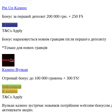
Pin Up Казино
Бонус за перший депозит 200 000 грн. + 250 FS
В казино
T&Cs Apply
Бонус нараховується новим гравцям після першого депозиту
*Тільки для нових гравців
Казино Вулкан
Отримай бонус до 100 000 гривень + 300 FS!
Інформація
В казино
T&Cs Apply
Вулкан казино зустрічає новачків потрійним welcome-бонусом д
активувати акцію.