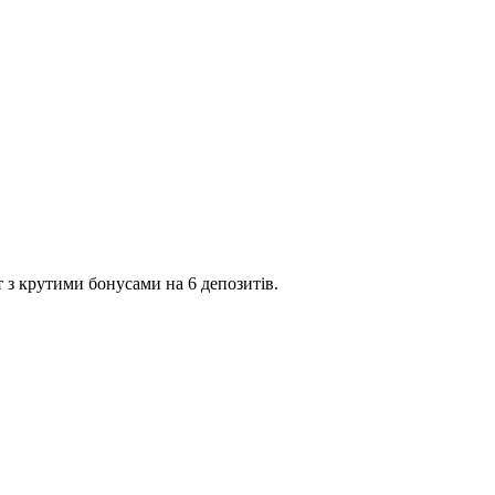
з крутими бонусами на 6 депозитів.