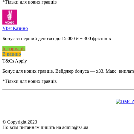
*Тільки для нових гравців
Vbet Казино
Бонус за перший депозит до 15 000 ₴ + 300 фріспінів
Інформація
В казино
T&Cs Apply
Бонус для нових гравців. Вейджер бонуса — х33. Макс. виплат
*Тільки для нових гравців
© Copyright 2023
По всім питанням пишіть на
admin@za.ua