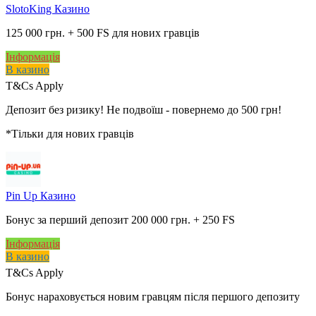
SlotoKing Казино
125 000 грн. + 500 FS для нових гравців
Інформація
В казино
T&Cs Apply
Депозит без ризику! Не подвоїш - повернемо до 500 грн!
*Тільки для нових гравців
Pin Up Казино
Бонус за перший депозит 200 000 грн. + 250 FS
Інформація
В казино
T&Cs Apply
Бонус нараховується новим гравцям після першого депозиту