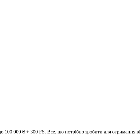
о 100 000 ₴ + 300 FS. Все, що потрібно зробити для отримання в