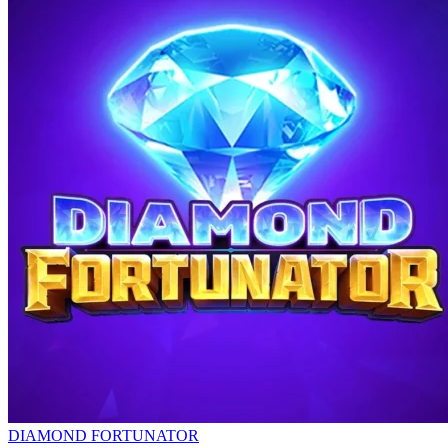
DIAMOND FORTUNATOR