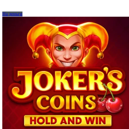
На деньги