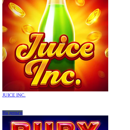
JUICE INC.
На деньги