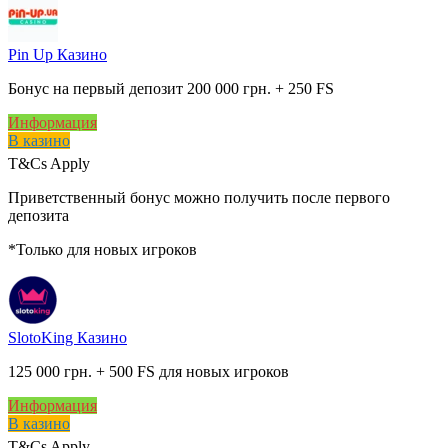
Pin Up Казино
Бонус на первый депозит 200 000 грн. + 250 FS
Информация
В казино
T&Cs Apply
Приветственный бонус можно получить после первого
депозита
*Только для новых игроков
SlotoKing Казино
125 000 грн. + 500 FS для новых игроков
Информация
В казино
T&Cs Apply