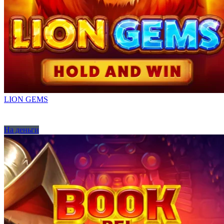
LION GEMS
На деньги