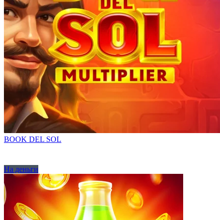
BOOK DEL SOL
На деньги