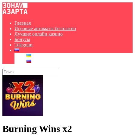
Главная
Игровые автоматы бесплатно
Лучшие онлайн казино
Бонусы
Telegram
Burning Wins x2