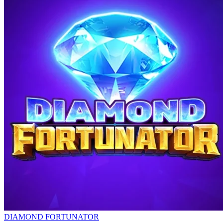
DIAMOND FORTUNATOR