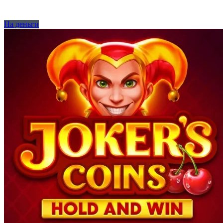
На деньги