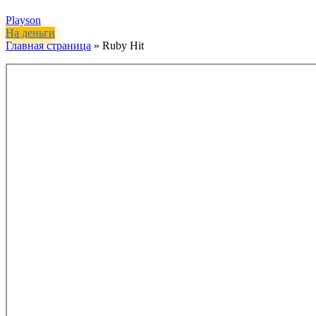
Playson
На деньги
Главная страница
»
Ruby Hit