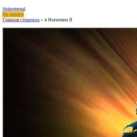
Spinomenal
На деньги
Главная страница
»
4 Horsemen II