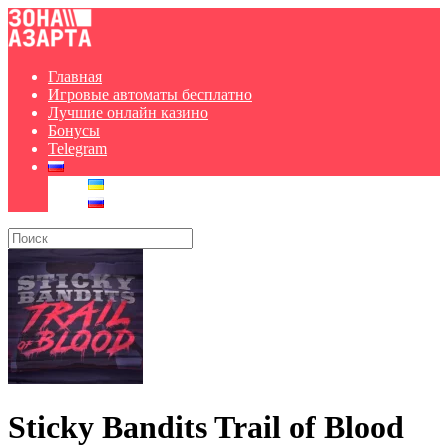
Главная
Игровые автоматы бесплатно
Лучшие онлайн казино
Бонусы
Telegram
Sticky Bandits Trail of Blood