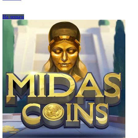
На деньги