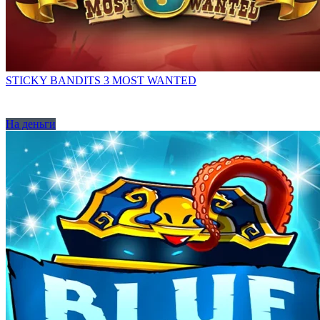
STICKY BANDITS 3 MOST WANTED
На деньги