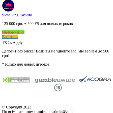
SlotoKing Казино
125 000 грн. + 500 FS для новых игроков
Информация
В казино
T&Cs Apply
Депозит без риска! Если вы не удвоите его, мы вернем до 500
грн!
*Только для новых игроков
© Copyright 2023
По всім питанням пишіть на
admin@za.ua