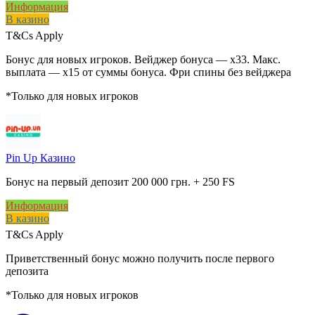
Информация
В казино
T&Cs Apply
Бонус для новых игроков. Вейджер бонуса — х33. Макс.
выплата — х15 от суммы бонуса. Фри спины без вейджера
*Только для новых игроков
Pin Up Казино
Бонус на первый депозит 200 000 грн. + 250 FS
Информация
В казино
T&Cs Apply
Приветственный бонус можно получить после первого
депозита
*Только для новых игроков