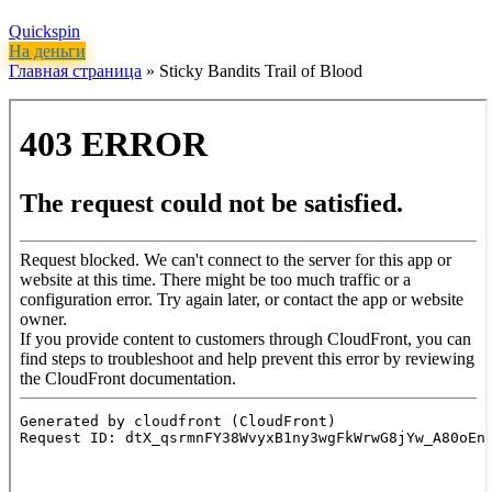
Quickspin
На деньги
Главная страница
»
Sticky Bandits Trail of Blood