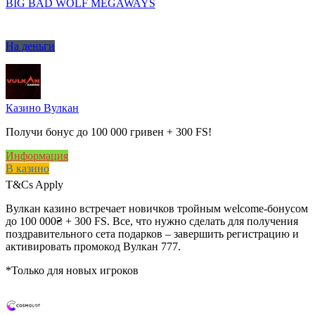
BIG BAD WOLF MEGAWAYS
На деньги
Казино Вулкан
Получи бонус до 100 000 гривен + 300 FS!
Информация
В казино
T&Cs Apply
Вулкан казино встречает новичков тройным welcome-бонусом
до 100 000₴ + 300 FS. Все, что нужно сделать для получения
поздравительного сета подарков – завершить регистрацию и
активировать промокод Вулкан 777.
*Только для новых игроков