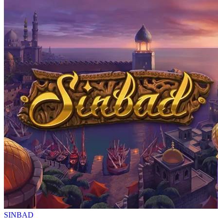
SINBAD