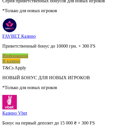
Серия приветственных бонусов для новых игроков
*Только для новых игроков
FAVBET Казино
Приветственный бонус до 10000 грн. + 300 FS
Информация
В казино
T&Cs Apply
НОВЫЙ БОНУС ДЛЯ НОВЫХ ИГРОКОВ
*Только для новых игроков
Казино Vbet
Бонус на первый депозит до 15 000 ₴ + 300 FS