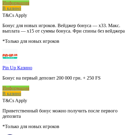
Информация
В казино
T&Cs Apply
Бонус для новых игроков. Вейджер бонуса — х33. Макс.
выплата — х15 от суммы бонуса. Фри спины без вейджера
*Только для новых игроков
Pin Up Казино
Бонус на первый депозит 200 000 грн. + 250 FS
Информация
В казино
T&Cs Apply
Приветственный бонус можно получить после первого
депозита
*Только для новых игроков