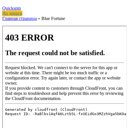
Quickspin
На деньги
Главная страница
»
Blue Fortune