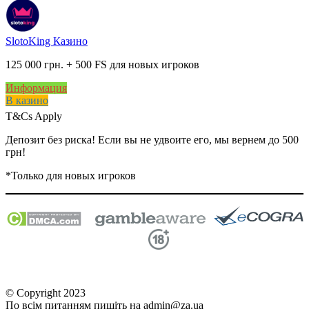
SlotoKing Казино
125 000 грн. + 500 FS для новых игроков
Информация
В казино
T&Cs Apply
Депозит без риска! Если вы не удвоите его, мы вернем до 500
грн!
*Только для новых игроков
© Copyright 2023
По всім питанням пишіть на
admin@za.ua