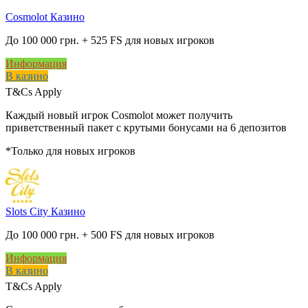
Cosmolot Казино
До 100 000 грн. + 525 FS для новых игроков
Информация
В казино
T&Cs Apply
Каждый новый игрок Cosmolot может получить
приветственный пакет с крутыми бонусами на 6 депозитов
*Только для новых игроков
Slots City Казино
До 100 000 грн. + 500 FS для новых игроков
Информация
В казино
T&Cs Apply