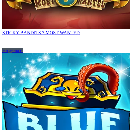
STICKY BANDITS 3 MOST WANTED
На деньги