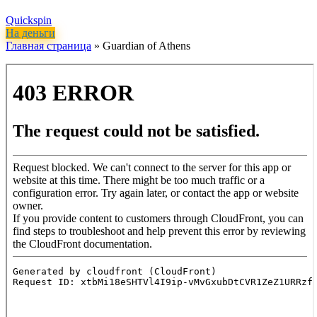
Quickspin
На деньги
Главная страница
»
Guardian of Athens