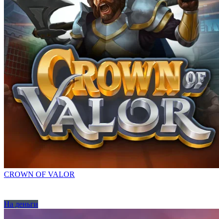
CROWN OF VALOR
На деньги