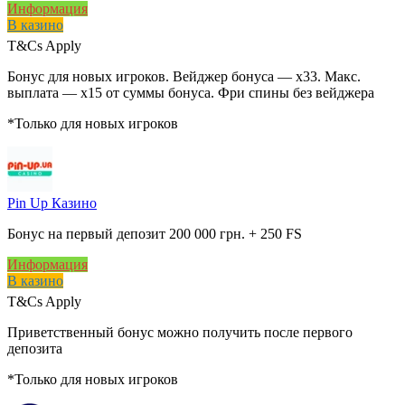
Информация
В казино
T&Cs Apply
Бонус для новых игроков. Вейджер бонуса — х33. Макс.
выплата — х15 от суммы бонуса. Фри спины без вейджера
*Только для новых игроков
Pin Up Казино
Бонус на первый депозит 200 000 грн. + 250 FS
Информация
В казино
T&Cs Apply
Приветственный бонус можно получить после первого
депозита
*Только для новых игроков