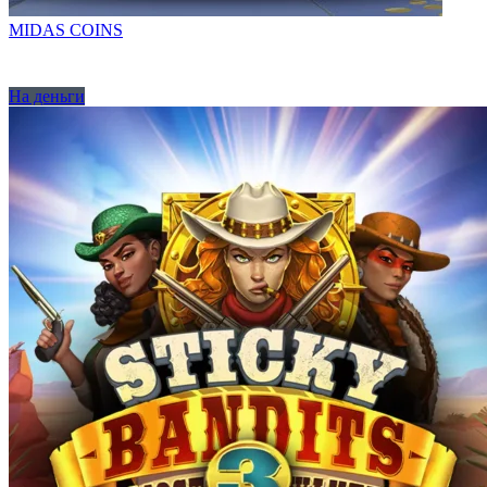
MIDAS COINS
На деньги