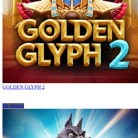
GOLDEN GLYPH 2
На деньги