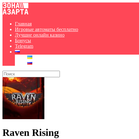
Главная
Игровые автоматы бесплатно
Лучшие онлайн казино
Бонусы
Telegram
Raven Rising