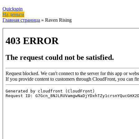
Quickspin
На деньги
Главная страница
»
Raven Rising