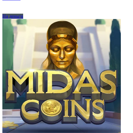
На деньги