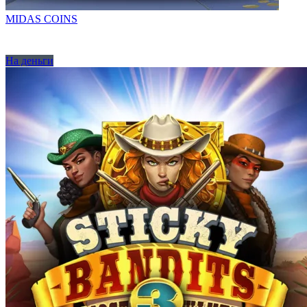
MIDAS COINS
На деньги