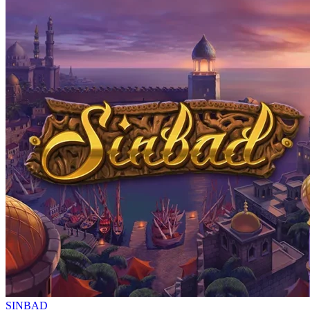
SINBAD