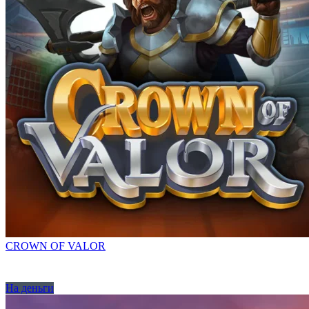
CROWN OF VALOR
На деньги