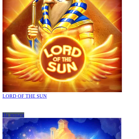
LORD OF THE SUN
На деньги