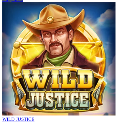
WILD JUSTICE