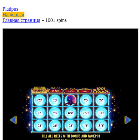
Platipus
На деньги
Главная страница
»
1001 spins