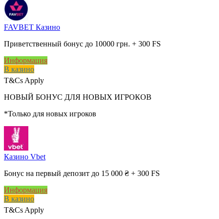
FAVBET Казино
Приветственный бонус до 10000 грн. + 300 FS
Информация
В казино
T&Cs Apply
НОВЫЙ БОНУС ДЛЯ НОВЫХ ИГРОКОВ
*Только для новых игроков
Казино Vbet
Бонус на первый депозит до 15 000 ₴ + 300 FS
Информация
В казино
T&Cs Apply