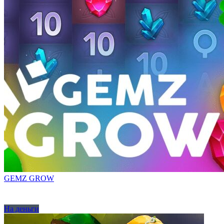
GEMZ GROW
На деньги