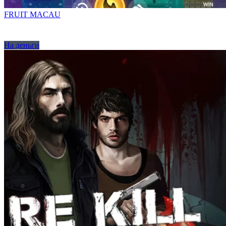
FRUIT MACAU
На деньги