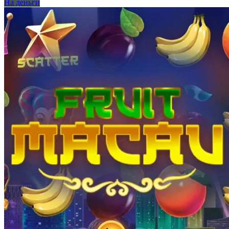
На деньги