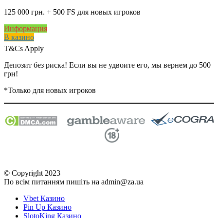
125 000 грн. + 500 FS для новых игроков
Информация
В казино
T&Cs Apply
Депозит без риска! Если вы не удвоите его, мы вернем до 500
грн!
*Только для новых игроков
© Copyright 2023
По всім питанням пишіть на
admin@za.ua
Vbet Казино
Pin Up Казино
SlotoKing Казино