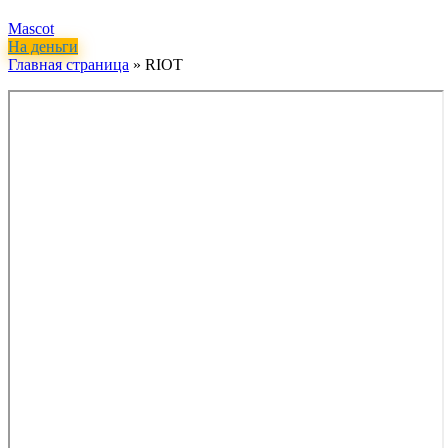
Mascot
На деньги
Главная страница
»
RIOT