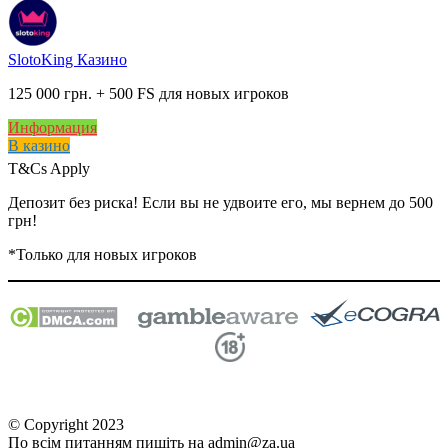
SlotoKing Казино
125 000 грн. + 500 FS для новых игроков
Информация
В казино
T&Cs Apply
Депозит без риска! Если вы не удвоите его, мы вернем до 500
грн!
*Только для новых игроков
© Copyright 2023
По всім питанням пишіть на
admin@za.ua