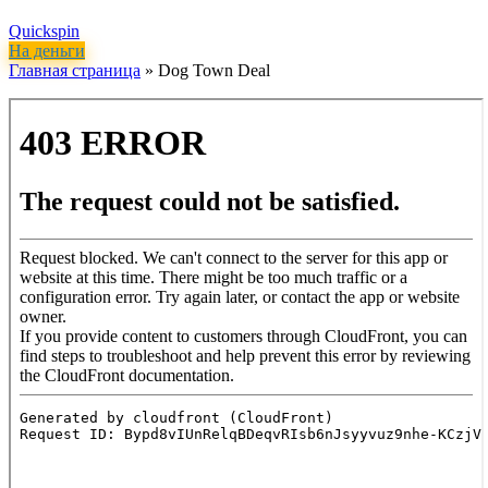
Quickspin
На деньги
Главная страница
»
Dog Town Deal