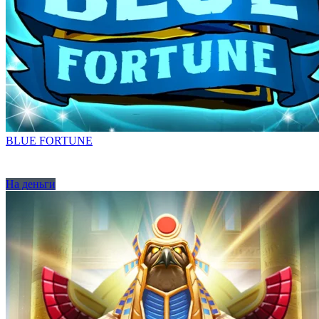
BLUE FORTUNE
На деньги