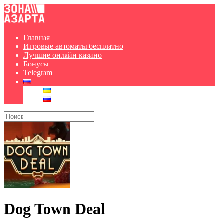
Главная
Игровые автоматы бесплатно
Лучшие онлайн казино
Бонусы
Telegram
Dog Town Deal