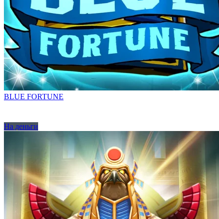
BLUE FORTUNE
На деньги