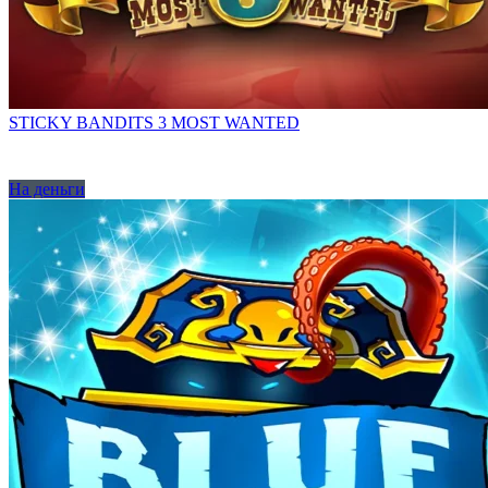
STICKY BANDITS 3 MOST WANTED
На деньги