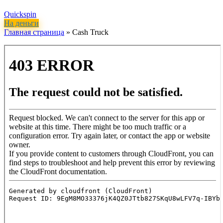
Quickspin
На деньги
Главная страница
»
Cash Truck