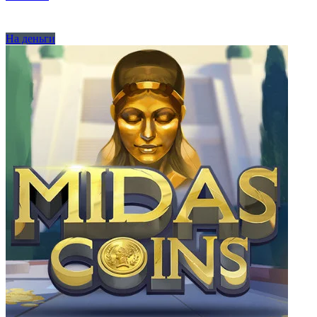
На деньги