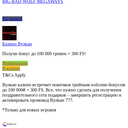
BIG BAD WOLF MEGAWAYS
На деньги
Казино Вулкан
Получи бонус до 100 000 гривен + 300 FS!
Информация
В казино
T&Cs Apply
Вулкан казино встречает новичков тройным welcome-бонусом
до 100 000₴ + 300 FS. Все, что нужно сделать для получения
поздравительного сета подарков – завершить регистрацию и
активировать промокод Вулкан 777.
*Только для новых игроков