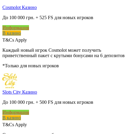
Cosmolot Казино
До 100 000 грн. + 525 FS для новых игроков
Информация
В казино
T&Cs Apply
Каждый новый игрок Cosmolot может получить
приветственный пакет с крутыми бонусами на 6 депозитов
*Только для новых игроков
Slots City Казино
До 100 000 грн. + 500 FS для новых игроков
Информация
В казино
T&Cs Apply