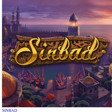
SINBAD