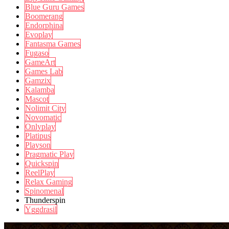
Blue Guru Games
Boomerang
Endorphina
Evoplay
Fantasma Games
Fugaso
GameArt
Games Lab
Gamzix
Kalamba
Mascot
Nolimit City
Novomatic
Onlyplay
Platipus
Playson
Pragmatic Play
Quickspin
ReelPlay
Relax Gaming
Spinomenal
Thunderspin
Yggdrasil