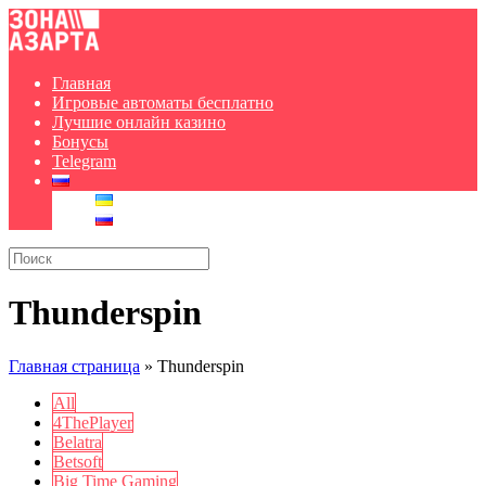
Главная
Игровые автоматы бесплатно
Лучшие онлайн казино
Бонусы
Telegram
Thunderspin
Главная страница
»
Thunderspin
All
4ThePlayer
Belatra
Betsoft
Big Time Gaming