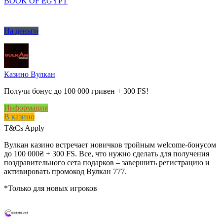
BOOK OF EGYPT
На деньги
Казино Вулкан
Получи бонус до 100 000 гривен + 300 FS!
Информация
В казино
T&Cs Apply
Вулкан казино встречает новичков тройным welcome-бонусом
до 100 000₴ + 300 FS. Все, что нужно сделать для получения
поздравительного сета подарков – завершить регистрацию и
активировать промокод Вулкан 777.
*Только для новых игроков