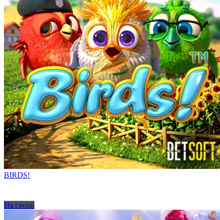
BIRDS!
На грошi