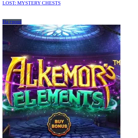
LOST: MYSTERY CHESTS
На грошi