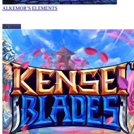
ALKEMOR’S ELEMENTS
На грошi