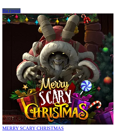
На грошi
MERRY SCARY CHRISTMAS