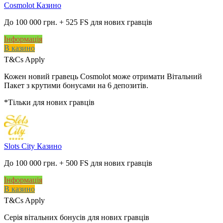
Cosmolot Казино
До 100 000 грн. + 525 FS для нових гравців
Інформація
В казино
T&Cs Apply
Кожен новий гравець Cosmolot може отримати Вітальний
Пакет з крутими бонусами на 6 депозитів.
*Тільки для нових гравців
Slots City Казино
До 100 000 грн. + 500 FS для нових гравців
Інформація
В казино
T&Cs Apply
Серія вітальних бонусів для нових гравців