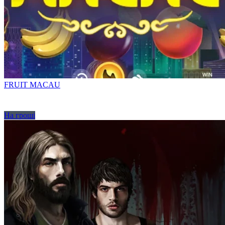
FRUIT MACAU
На грошi