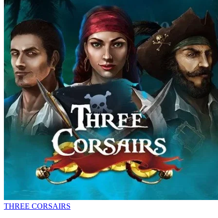
THREE CORSAIRS