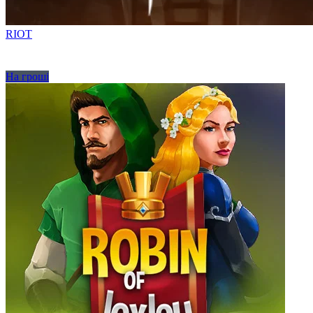
RIOT
На грошi