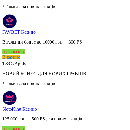
*Тільки для нових гравців
FAVBET Казино
Вітальний бонус до 10000 грн. + 300 FS
Інформація
В казино
T&Cs Apply
НОВИЙ БОНУС ДЛЯ НОВИХ ГРАВЦІВ
*Тільки для нових гравців
SlotoKing Казино
125 000 грн. + 500 FS для нових гравців
Інформація