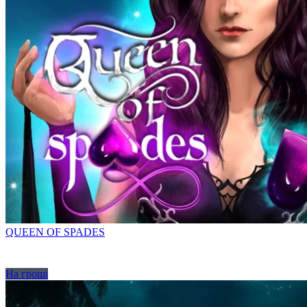
QUEEN OF SPADES
На грошi