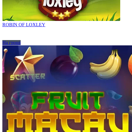
ROBIN OF LOXLEY
На грошi