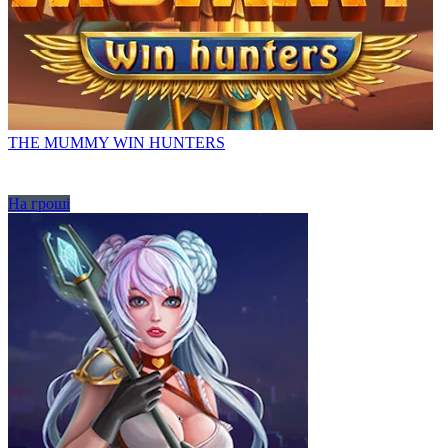
THE MUMMY WIN HUNTERS
На грошi