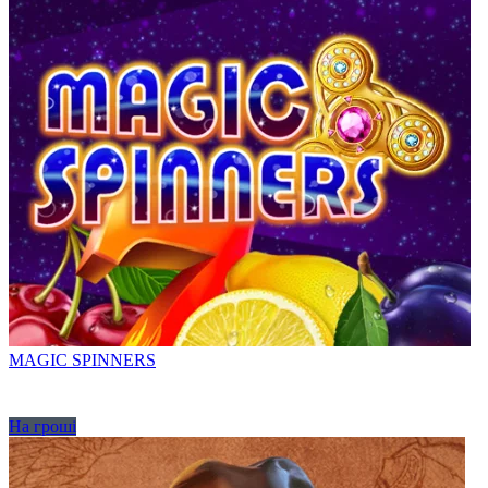
MAGIC SPINNERS
На грошi