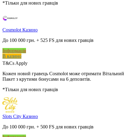
*Тільки для нових гравців
Cosmolot Казино
До 100 000 грн. + 525 FS для нових гравців
Інформація
В казино
T&Cs Apply
Кожен новий гравець Cosmolot може отримати Вітальний
Пакет з крутими бонусами на 6 депозитів.
*Тільки для нових гравців
Slots City Казино
До 100 000 грн. + 500 FS для нових гравців