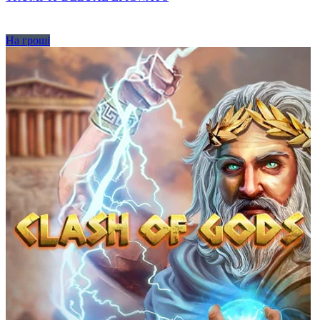
На грошi