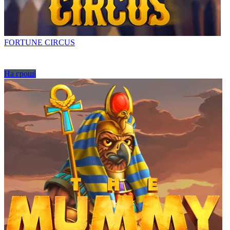
FORTUNE CIRCUS
На грошi