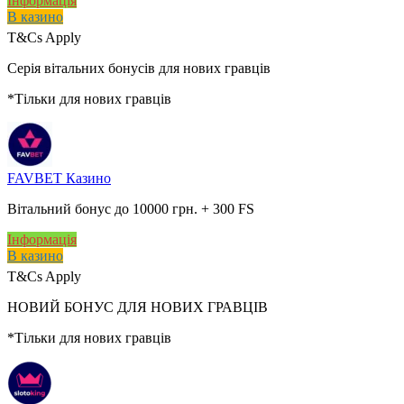
Інформація
В казино
T&Cs Apply
Серія вітальних бонусів для нових гравців
*Тільки для нових гравців
FAVBET Казино
Вітальний бонус до 10000 грн. + 300 FS
Інформація
В казино
T&Cs Apply
НОВИЙ БОНУС ДЛЯ НОВИХ ГРАВЦІВ
*Тільки для нових гравців