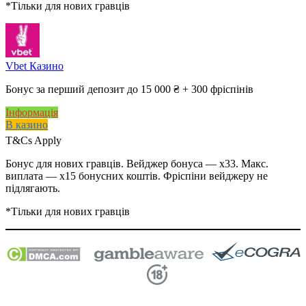
*Тільки для нових гравців
Vbet Казино
Бонус за перший депозит до 15 000 ₴ + 300 фріспінів
Інформація
В казино
T&Cs Apply
Бонус для нових гравців. Вейджер бонуса — х33. Макс.
виплата — х15 бонусних коштів. Фріспіни вейджеру не
підлягають.
*Тільки для нових гравців