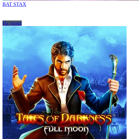
BAT STAX
На грошi