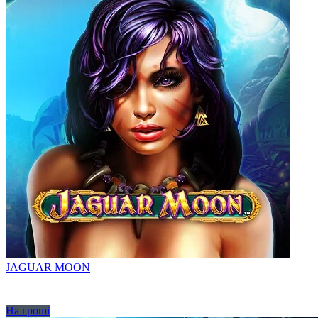
JAGUAR MOON
На грошi