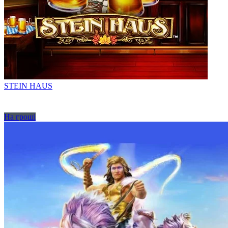
STEIN HAUS
На грошi