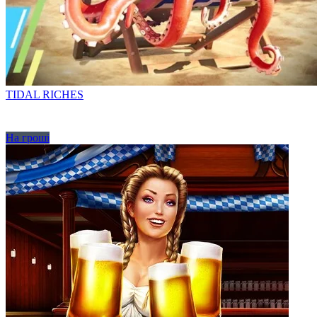
TIDAL RICHES
На грошi