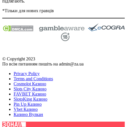
підлягають.
*Тільки для нових гравців
© Copyright 2023
По всім питанням пишіть на
admin@za.ua
Privacy Policy
Terms and Conditions
Cosmolot Казино
Slots City Казино
FAVBET Казино
SlotoKing Казино
Pin Up Казино
Vbet Казино
Казино Вулкан