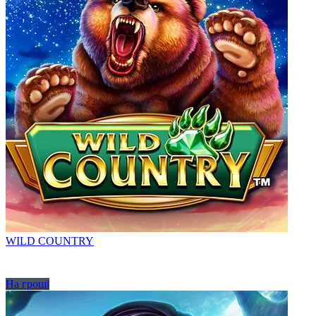
WILD COUNTRY
На грошi