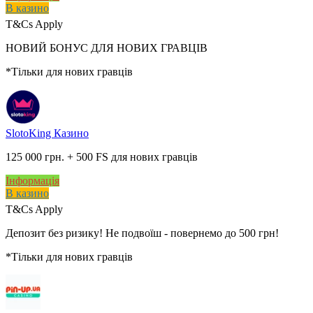
В казино
T&Cs Apply
НОВИЙ БОНУС ДЛЯ НОВИХ ГРАВЦІВ
*Тільки для нових гравців
SlotoKing Казино
125 000 грн. + 500 FS для нових гравців
Інформація
В казино
T&Cs Apply
Депозит без ризику! Не подвоїш - повернемо до 500 грн!
*Тільки для нових гравців