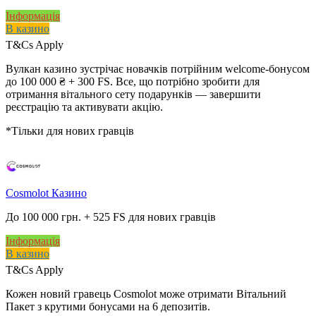
Інформація
В казино
T&Cs Apply
Вулкан казино зустрічає новачків потрійним welcome-бонусом
до 100 000 ₴ + 300 FS. Все, що потрібно зробити для
отримання вітального сету подарунків — завершити
реєстрацію та активувати акцію.
*Тільки для нових гравців
Cosmolot Казино
До 100 000 грн. + 525 FS для нових гравців
Інформація
В казино
T&Cs Apply
Кожен новий гравець Cosmolot може отримати Вітальний
Пакет з крутими бонусами на 6 депозитів.