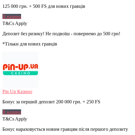
125 000 грн. + 500 FS для нових гравців
В казино
T&Cs Apply
Депозит без ризику! Не подвоїш - повернемо до 500 грн!
*Тільки для нових гравців
Pin Up Казино
Бонус за перший депозит 200 000 грн. + 250 FS
В казино
T&Cs Apply
Бонус нараховується новим гравцям після першого депозиту