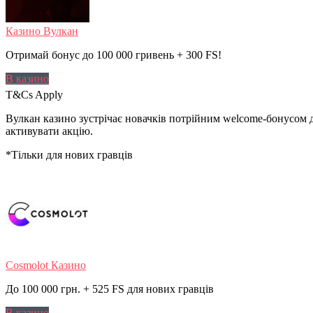
Казино Вулкан
Отримай бонус до 100 000 гривень + 300 FS!
В казино
T&Cs Apply
Вулкан казино зустрічає новачків потрійним welcome-бонусом д
активувати акцію.
*Тільки для нових гравців
Cosmolot Казино
До 100 000 грн. + 525 FS для нових гравців
В казино