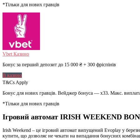
*Тільки для нових гравців
Vbet Казино
Бонус за перший депозит до 15 000 ₴ + 300 фріспінів
В казино
T&Cs Apply
Бонус для нових гравців. Вейджер бонуса — х33. Макс. виплат
*Тільки для нових гравців
Ігровий автомат IRISH WEEKEND BO
Irish Weekend – це ігровий автомат випущений Evoplay у березні
купити, що дозволяє не чекати на випадання бонусних комбінац