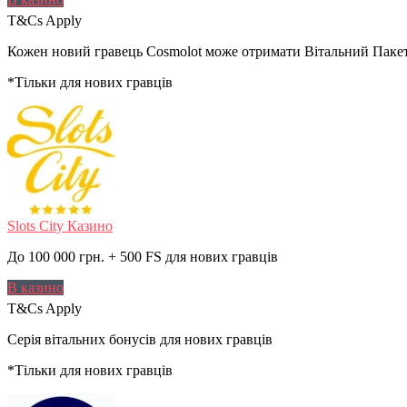
T&Cs Apply
Кожен новий гравець Cosmolot може отримати Вітальний Пакет 
*Тільки для нових гравців
Slots City Казино
До 100 000 грн. + 500 FS для нових гравців
В казино
T&Cs Apply
Серія вітальних бонусів для нових гравців
*Тільки для нових гравців