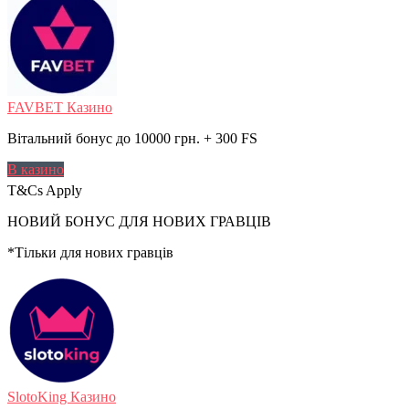
FAVBET Казино
Вітальний бонус до 10000 грн. + 300 FS
В казино
T&Cs Apply
НОВИЙ БОНУС ДЛЯ НОВИХ ГРАВЦІВ
*Тільки для нових гравців
SlotoKing Казино