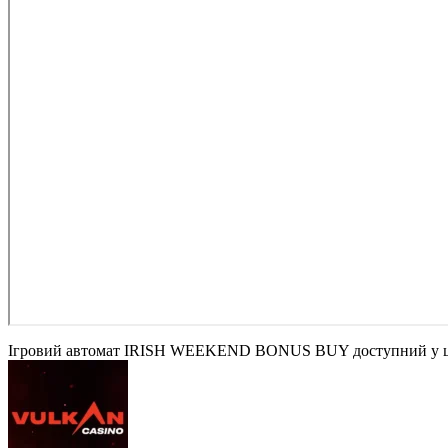
Ігровий автомат IRISH WEEKEND BONUS BUY доступний у ц