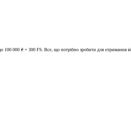
о 100 000 ₴ + 300 FS. Все, що потрібно зробити для отримання в