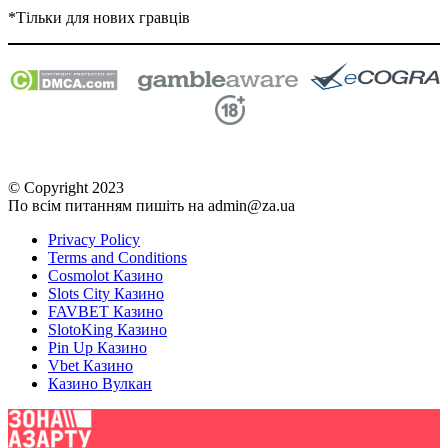
*Тільки для нових гравців
© Copyright 2023
По всім питанням пишіть на
admin@za.ua
Privacy Policy
Terms and Conditions
Cosmolot Казино
Slots City Казино
FAVBET Казино
SlotoKing Казино
Pin Up Казино
Vbet Казино
Казино Вулкан