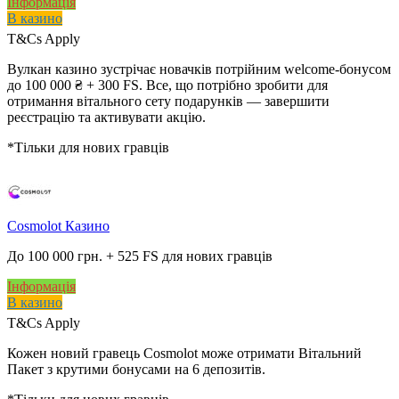
Інформація
В казино
T&Cs Apply
Вулкан казино зустрічає новачків потрійним welcome-бонусом
до 100 000 ₴ + 300 FS. Все, що потрібно зробити для
отримання вітального сету подарунків — завершити
реєстрацію та активувати акцію.
*Тільки для нових гравців
Cosmolot Казино
До 100 000 грн. + 525 FS для нових гравців
Інформація
В казино
T&Cs Apply
Кожен новий гравець Cosmolot може отримати Вітальний
Пакет з крутими бонусами на 6 депозитів.