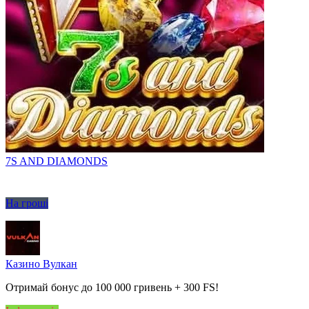
7S AND DIAMONDS
На грошi
Казино Вулкан
Отримай бонус до 100 000 гривень + 300 FS!