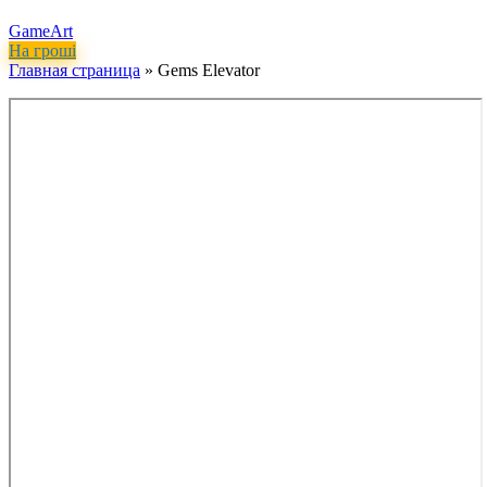
GameArt
На грошi
Главная страница
»
Gems Elevator