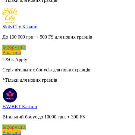
*Тільки для нових гравців
Slots City Казино
До 100 000 грн. + 500 FS для нових гравців
Інформація
В казино
T&Cs Apply
Серія вітальних бонусів для нових гравців
*Тільки для нових гравців
FAVBET Казино
Вітальний бонус до 10000 грн. + 300 FS
Інформація
В казино