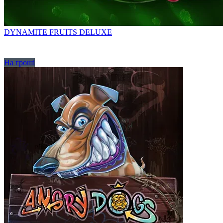
DYNAMITE FRUITS DELUXE
На грошi