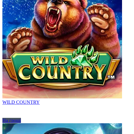
WILD COUNTRY
На грошi