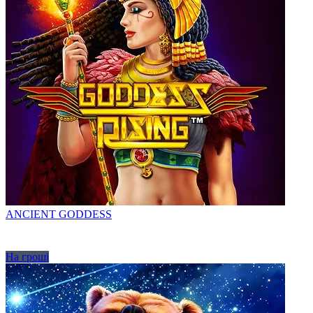
ANCIENT GODDESS
На грошi