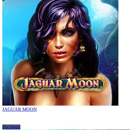
JAGUAR MOON
На грошi