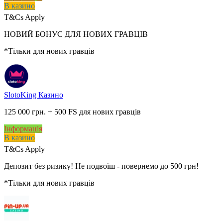
В казино
T&Cs Apply
НОВИЙ БОНУС ДЛЯ НОВИХ ГРАВЦІВ
*Тільки для нових гравців
SlotoKing Казино
125 000 грн. + 500 FS для нових гравців
Інформація
В казино
T&Cs Apply
Депозит без ризику! Не подвоїш - повернемо до 500 грн!
*Тільки для нових гравців