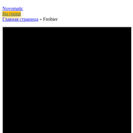
Novomatic
На грошi
Главная страница
»
Freibier