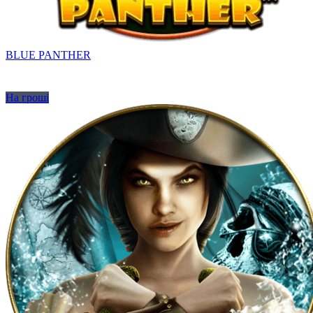
BLUE PANTHER
На грошi