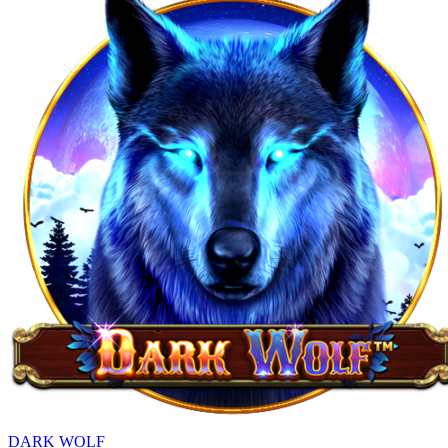
DARK WOLF