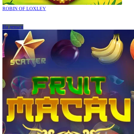
ROBIN OF LOXLEY
На деньги