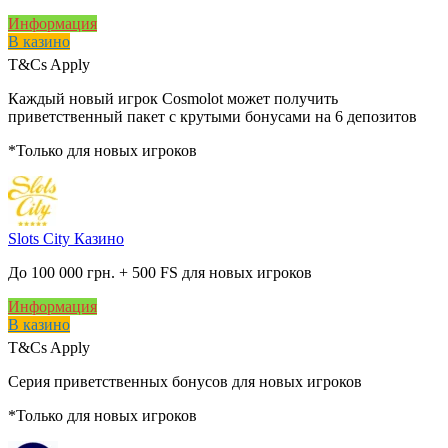
Информация
В казино
T&Cs Apply
Каждый новый игрок Cosmolot может получить
приветственный пакет с крутыми бонусами на 6 депозитов
*Только для новых игроков
Slots City Казино
До 100 000 грн. + 500 FS для новых игроков
Информация
В казино
T&Cs Apply
Серия приветственных бонусов для новых игроков
*Только для новых игроков