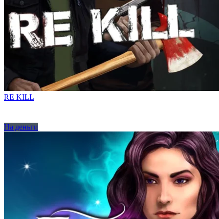
RE KILL
На деньги