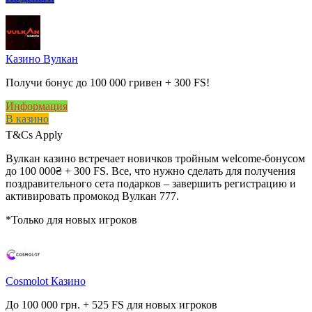
Казино Вулкан
Получи бонус до 100 000 гривен + 300 FS!
Информация
В казино
T&Cs Apply
Вулкан казино встречает новичков тройным welcome-бонусом
до 100 000₴ + 300 FS. Все, что нужно сделать для получения
поздравительного сета подарков – завершить регистрацию и
активировать промокод Вулкан 777.
*Только для новых игроков
Cosmolot Казино
До 100 000 грн. + 525 FS для новых игроков