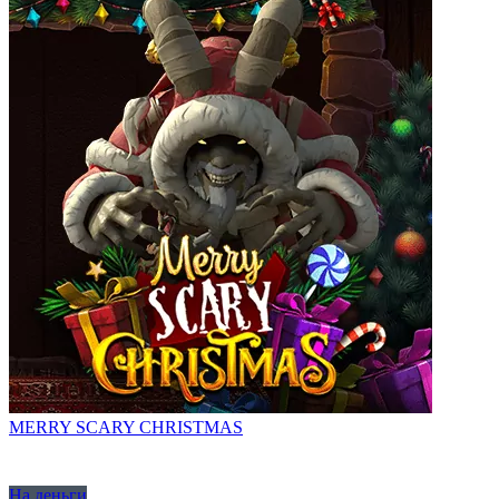
MERRY SCARY CHRISTMAS
На деньги