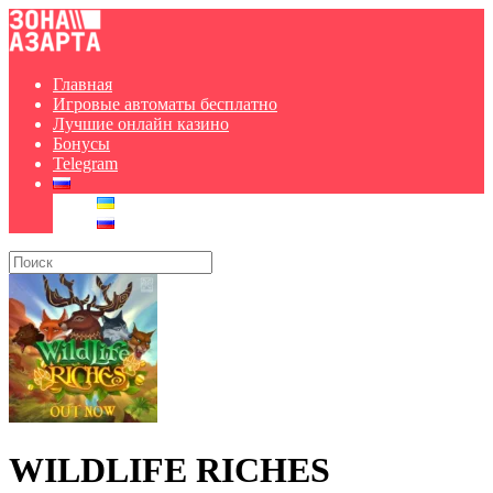
Главная
Игровые автоматы бесплатно
Лучшие онлайн казино
Бонусы
Telegram
WILDLIFE RICHES