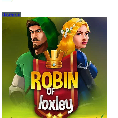
На деньги