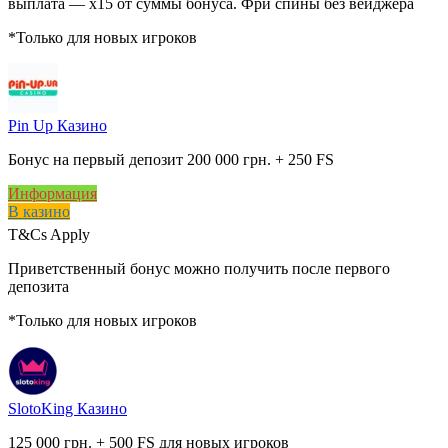
выплата — х15 от суммы бонуса. Фри спины без вейджера
*Только для новых игроков
Pin Up Казино
Бонус на первый депозит 200 000 грн. + 250 FS
Информация
В казино
T&Cs Apply
Приветственный бонус можно получить после первого
депозита
*Только для новых игроков
SlotoKing Казино
125 000 грн. + 500 FS для новых игроков