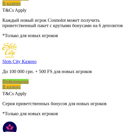
В казино
T&Cs Apply
Каждый новый игрок Cosmolot может получить
приветственный пакет с крутыми бонусами на 6 депозитов
*Только для новых игроков
Slots City Казино
До 100 000 грн. + 500 FS для новых игроков
Информация
В казино
T&Cs Apply
Серия приветственных бонусов для новых игроков
*Только для новых игроков