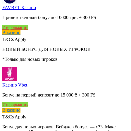
FAVBET Казино
Приветственный бонус до 10000 грн. + 300 FS
Информация
В казино
T&Cs Apply
НОВЫЙ БОНУС ДЛЯ НОВЫХ ИГРОКОВ
*Только для новых игроков
Казино Vbet
Бонус на первый депозит до 15 000 ₴ + 300 FS
Информация
В казино
T&Cs Apply
Бонус для новых игроков. Вейджер бонуса — х33. Макс.