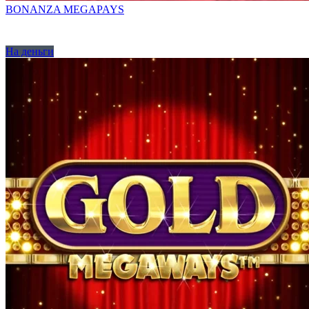
BONANZA MEGAPAYS
На деньги