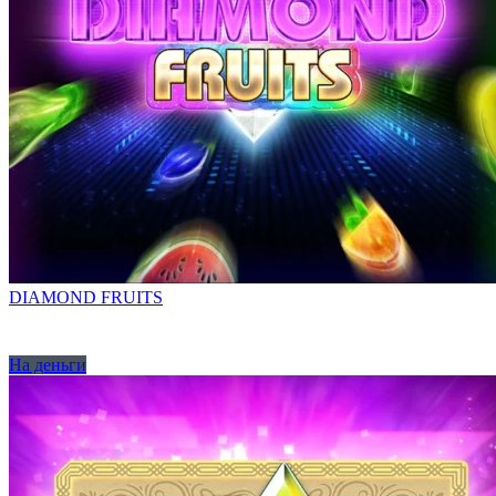
DIAMOND FRUITS
На деньги