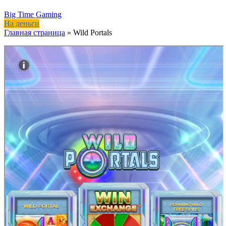
Big Time Gaming
На деньги
Главная страница
»
Wild Portals