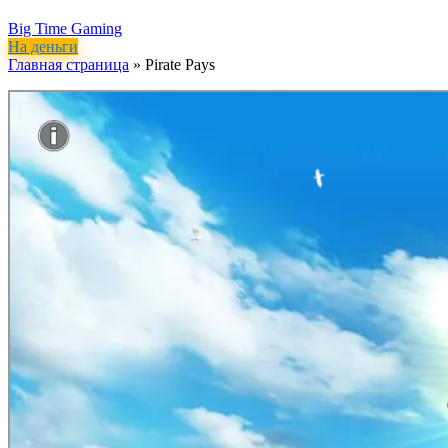
Big Time Gaming
На деньги
Главная страница
»
Pirate Pays